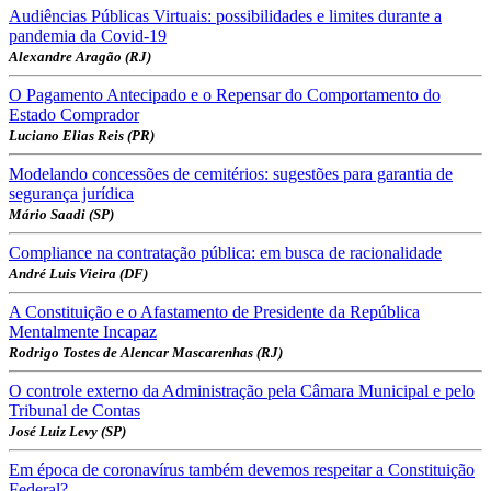
Audiências Públicas Virtuais: possibilidades e limites durante a
pandemia da Covid-19
Alexandre Aragão (RJ)
O Pagamento Antecipado e o Repensar do Comportamento do
Estado Comprador
Luciano Elias Reis (PR)
Modelando concessões de cemitérios: sugestões para garantia de
segurança jurídica
Mário Saadi (SP)
Compliance na contratação pública: em busca de racionalidade
André Luis Vieira (DF)
A Constituição e o Afastamento de Presidente da República
Mentalmente Incapaz
Rodrigo Tostes de Alencar Mascarenhas (RJ)
O controle externo da Administração pela Câmara Municipal e pelo
Tribunal de Contas
José Luiz Levy (SP)
Em época de coronavírus também devemos respeitar a Constituição
Federal?