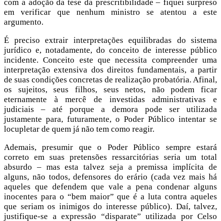
com a adoção da tese da prescritibilidade – fiquei surpreso
em verificar que nenhum ministro se atentou a este
argumento.
É preciso extrair interpretações equilibradas do sistema
jurídico e, notadamente, do conceito de interesse público
incidente. Conceito este que necessita compreender uma
interpretação extensiva dos direitos fundamentais, a partir
de suas condições concretas de realização probatória. Afinal,
os sujeitos, seus filhos, seus netos, não podem ficar
eternamente à mercê de investidas administrativas e
judiciais – até porque a demora pode ser utilizada
justamente para, futuramente, o Poder Público intentar se
locupletar de quem já não tem como reagir.
Ademais, presumir que o Poder Público sempre estará
correto em suas pretensões ressarcitórias seria um total
absurdo – mas esta talvez seja a premissa implícita de
alguns, não todos, defensores do erário (cada vez mais há
aqueles que defendem que vale a pena condenar alguns
inocentes para o “bem maior” que é a luta contra aqueles
que seriam os inimigos do interesse público). Daí, talvez,
justifique-se a expressão “disparate” utilizada por Celso