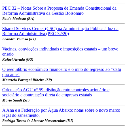
PEC 32 – Notas Sobre a Proposta de Emenda Constitucional da
Reforma Administrativa da Gestão Bolsonaro
Paulo Modesto (BA)
Shared Services Center (CSC) na Administração Pública à luz da
Reforma Administrativa (PEC 32/20)
Leandro Velloso (RJ)
Vacinas, convicções individuais e imposições estatais – um breve
ensaio
Rafael Arruda (GO)
O reequilíbrio econômico-financeiro e o mito do regresso ao "statu
quo ante"
Maurício Portugal Ribeiro (SP)
Orientação AGU nº 59: distinção entre controles acionário e
societário e contratação direta de empresas estatais
Mário Saadi (SP)
A Ana e a Federação por Água Abaixo: notas sobre o novo marco
legal do saneamento.
Rodrigo Tostes de Alencar Mascarenhas (RJ)