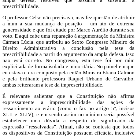
ampla defesa, resolveu que passaria a sustentar a
prescritibilidade.
O professor Celso não precisava, mas fez questão de atribuir
a mim a sua mudança de posição – um ato de extrema
generosidade e que foi citado por Marco Aurélio durante seu
voto. E aqui cabe uma reparação à argumentação da Ministra
Cármen Lúcia, que atribuiu ao Sexto Congresso Mineiro de
Direito Administrativo a conclusão pela tese da
prescritibilidade a partir do argumento da ampla defesa. Isso
não está correto. No congresso, esta tese foi por mim
explicitada de forma isolada e minoritária. No painel em que
eu estava e era composto pela então Ministra Eliana Calmon
e pela brilhante professora Raquel Urbano de Carvalho,
ambas reiteraram a tese da imprescritibilidade.
É relevante salientar que a Constituição não afirma
expressamente a imprescritibilidade das ações de
ressarcimento ao erário (como o faz no artigo 5º, incisos
XLII e XLIV), e em sendo assim no mínimo seria possível
estabelecer uma dúvida a respeito do significado da
expressão “ressalvadas”. Afinal, não se contesta que todos
os dispositivos da Constituição possuem eficácia, inclusive