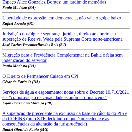
Espaço Alice Gonzalez Borges: um jardim de memórias
Paulo Modesto (BA)
Liberdade de expressão: em democracia, não vale o golpe baixo!
Rafael Arruda (GO)
Jurisdição nostálgica: segurança jurídica, direito ao aborto e a
superação de Roe vs. Wade pela Suprema Corte norte-americana
José Carlos Vasconcellos dos Reis (RJ)
Migração para a Previdência Complementar na Bahia é feita sem
indenização do servidor
Paulo Modesto (BA)
O Direito de Permanecer Calado em CPI
César de Faria Jr (BA)
Serviços de água e esgotamento: notas sobre o Decreto 10.710/2021
e a “comprovação da capacidade econômico-financeira”
Egon Bockmann Moreira (PR)
A superação de precedente na exclusão da base de cálculo do PIS e
da COFINS (ou o STF decidindo o que é precedente e as
consequências da alteração da jurisprudência)
Daniel Giotti de Paula (MG)