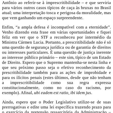
Antônio ao referir-se à imprescritibilidade – e que serviria
para vários outros casos típicos de caça às bruxas no Brasil
atual; uma interpretação tosca e perigosa da moralidade, mas
que vem ganhando um espaço surpreendente.
Enfim, “a ampla defesa é incompatível com a eternidade”.
Venho dizendo esta frase em várias oportunidades e fiquei
feliz em ver que o STF a reconheceu por intermédio da
Ministra Cármen Lucia. Portanto, a prescritibilidade não é só
uma questão de segurança jurídica ou de garantia de direitos
ou interesses particulares. É uma questão de justiça inerente
ao interesse público primário – este sim, típico de um Estado
de Direito. Espero que o Supremo mantenha-se nesta linha e
que seu próximo passo seja o efetivo reconhecimento da
prescritibilidade também para as ações de improbidade e
para os ilícitos penais (estes últimos, desde que não tenham
a imprescritibilidade como sua regra expressa
constitucionalmente, como no caso do racismo, por
exemplo). Afinal,
ubi eadem est ratio, ibi idem jus
.
Ainda, espero que o Poder Legislativo utilize-se de suas
prerrogativas e edite uma lei específica trazendo prazo para
o exercício da pretensão ressarcitória da Administração –