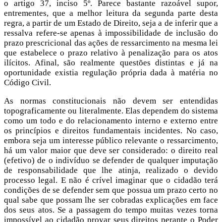
o artigo 37, inciso 5º. Parece bastante razoável supor,
entrementes, que a melhor leitura da segunda parte desta
regra, a partir de um Estado de Direito, seja a de inferir que a
ressalva refere-se apenas à impossibilidade de inclusão do
prazo prescricional das ações de ressarcimento na mesma lei
que estabelece o prazo relativo à penalização para os atos
ilícitos. Afinal, são realmente questões distintas e já na
oportunidade existia regulação própria dada à matéria no
Código Civil.
As normas constitucionais não devem ser entendidas
topograficamente ou literalmente. Elas dependem do sistema
como um todo e do relacionamento interno e externo entre
os princípios e direitos fundamentais incidentes. No caso,
embora seja um interesse público relevante o ressarcimento,
há um valor maior que deve ser considerado: o direito real
(efetivo) de o indivíduo se defender de qualquer imputação
de responsabilidade que lhe atinja, realizado o devido
processo legal. E não é crível imaginar que o cidadão terá
condições de se defender sem que possua um prazo certo no
qual sabe que possam lhe ser cobradas explicações em face
dos seus atos. Se a passagem do tempo muitas vezes torna
impossível ao cidadão provar seus direitos perante o Poder