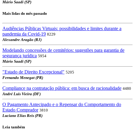
Mário Saadi (SP)
Mais lidas do mês passado
Audiências Públicas Virtuais: possibilidades e limites durante a
pandemia da Covid-19
8229
Alexandre Aragão (RJ)
Modelando concessões de cemitérios: sugestões para garantia de
segurança jurídica
5954
Mário Saadi (SP)
"Estado de Direito Excepcional"
5205
Fernando Menegat (PR)
Compliance na contratação pública: em busca de racionalidade
4480
André Luis Vieira (DF)
O Pagamento Antecipado e o Repensar do Comportamento do
Estado Comprador
3810
Luciano Elias Reis (PR)
Leia também