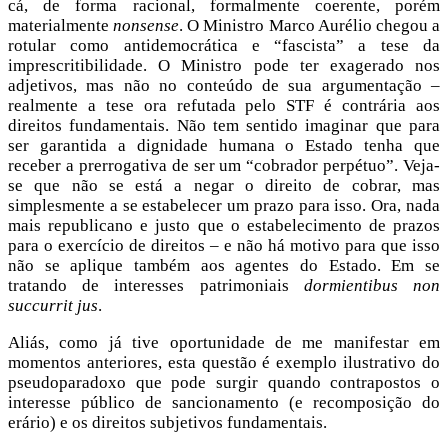
cá, de forma racional, formalmente coerente, porém
materialmente
nonsense
. O Ministro Marco Aurélio chegou a
rotular como antidemocrática e “fascista” a tese da
imprescritibilidade. O Ministro pode ter exagerado nos
adjetivos, mas não no conteúdo de sua argumentação –
realmente a tese ora refutada pelo STF é contrária aos
direitos fundamentais. Não tem sentido imaginar que para
ser garantida a dignidade humana o Estado tenha que
receber a prerrogativa de ser um “cobrador perpétuo”. Veja-
se que não se está a negar o direito de cobrar, mas
simplesmente a se estabelecer um prazo para isso. Ora, nada
mais republicano e justo que o estabelecimento de prazos
para o exercício de direitos – e não há motivo para que isso
não se aplique também aos agentes do Estado. Em se
tratando de interesses patrimoniais
dormientibus non
succurrit jus
.
Aliás, como já tive oportunidade de me manifestar em
momentos anteriores, esta questão é exemplo ilustrativo do
pseudoparadoxo que pode surgir quando contrapostos o
interesse público de sancionamento (e recomposição do
erário) e os direitos subjetivos fundamentais.