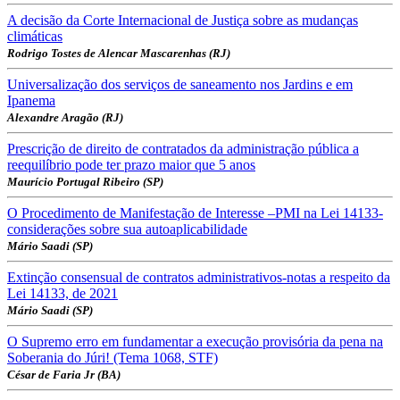
A decisão da Corte Internacional de Justiça sobre as mudanças
climáticas
Rodrigo Tostes de Alencar Mascarenhas (RJ)
Universalização dos serviços de saneamento nos Jardins e em
Ipanema
Alexandre Aragão (RJ)
Prescrição de direito de contratados da administração pública a
reequilíbrio pode ter prazo maior que 5 anos
Maurício Portugal Ribeiro (SP)
O Procedimento de Manifestação de Interesse –PMI na Lei 14133-
considerações sobre sua autoaplicabilidade
Mário Saadi (SP)
Extinção consensual de contratos administrativos-notas a respeito da
Lei 14133, de 2021
Mário Saadi (SP)
O Supremo erro em fundamentar a execução provisória da pena na
Soberania do Júri! (Tema 1068, STF)
César de Faria Jr (BA)