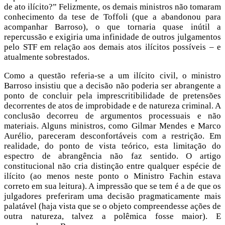
de ato ilícito?” Felizmente, os demais ministros não tomaram
conhecimento da tese de Toffoli (que a abandonou para
acompanhar Barroso), o que tornaria quase inútil a
repercussão e exigiria uma infinidade de outros julgamentos
pelo STF em relação aos demais atos ilícitos possíveis – e
atualmente sobrestados.
Como a questão referia-se a um ilícito civil, o ministro
Barroso insistiu que a decisão não poderia ser abrangente a
ponto de concluir pela imprescritibilidade de pretensões
decorrentes de atos de improbidade e de natureza criminal. A
conclusão decorreu de argumentos processuais e não
materiais. Alguns ministros, como Gilmar Mendes e Marco
Aurélio, pareceram desconfortáveis com a restrição. Em
realidade, do ponto de vista teórico, esta limitação do
espectro de abrangência não faz sentido. O artigo
constitucional não cria distinção entre qualquer espécie de
ilícito (ao menos neste ponto o Ministro Fachin estava
correto em sua leitura). A impressão que se tem é a de que os
julgadores preferiram uma decisão pragmaticamente mais
palatável (haja vista que se o objeto compreendesse ações de
outra natureza, talvez a polêmica fosse maior). E