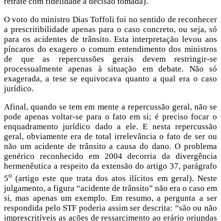
retrate com fidelidade a decisão tomada).
O voto do ministro Dias Toffoli foi no sentido de reconhecer
a prescritibilidade apenas para o caso concreto, ou seja, só
para os acidentes de trânsito. Esta interpretação levou aos
píncaros do exagero o comum entendimento dos ministros
de que as repercussões gerais devem restringir-se
processualmente apenas à situação em debate. Não só
exagerada, a tese se equivocava quanto a qual era o caso
jurídico.
Afinal, quando se tem em mente a repercussão geral, não se
pode apenas voltar-se para o fato em si; é preciso focar o
enquadramento jurídico dado a ele. E nesta repercussão
geral, obviamente era de total irrelevância o fato de ser ou
não um acidente de trânsito a causa do dano. O problema
genérico reconhecido em 2004 decorria da divergência
hermenêutica a respeito da extensão do artigo 37, parágrafo
o
5
(artigo este que trata dos atos ilícitos em geral). Neste
julgamento, a figura “acidente de trânsito” não era o caso em
si, mas apenas um exemplo. Em resumo, a pergunta a ser
respondida pelo STF poderia assim ser descrita: “são ou não
imprescritíveis as ações de ressarcimento ao erário oriundas