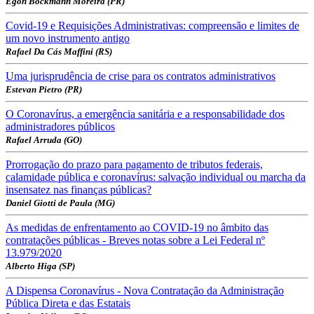
Egon Bockmann Moreira (PR)
Covid-19 e Requisições Administrativas: compreensão e limites de
um novo instrumento antigo
Rafael Da Cás Maffini (RS)
Uma jurisprudência de crise para os contratos administrativos
Estevan Pietro (PR)
O Coronavírus, a emergência sanitária e a responsabilidade dos
administradores públicos
Rafael Arruda (GO)
Prorrogação do prazo para pagamento de tributos federais,
calamidade pública e coronavírus: salvação individual ou marcha da
insensatez nas finanças públicas?
Daniel Giotti de Paula (MG)
As medidas de enfrentamento ao COVID-19 no âmbito das
contratações públicas - Breves notas sobre a Lei Federal nº
13.979/2020
Alberto Higa (SP)
A Dispensa Coronavírus - Nova Contratação da Administração
Pública Direta e das Estatais