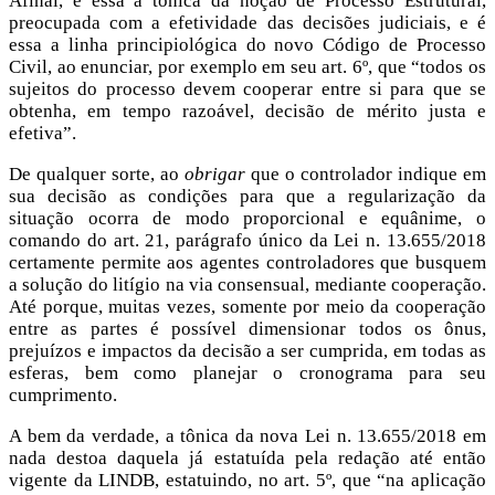
Afinal, é essa a tônica da noção de Processo Estrutural,
preocupada com a efetividade das decisões judiciais, e é
essa a linha principiológica do novo Código de Processo
Civil, ao enunciar, por exemplo em seu art. 6º, que “todos os
sujeitos do processo devem cooperar entre si para que se
obtenha, em tempo razoável, decisão de mérito justa e
efetiva”.
De qualquer sorte, ao
obrigar
que o controlador indique em
sua decisão as condições para que a regularização da
situação ocorra de modo proporcional e equânime, o
comando do art. 21, parágrafo único da Lei n. 13.655/2018
certamente permite aos agentes controladores que busquem
a solução do litígio na via consensual, mediante cooperação.
Até porque, muitas vezes, somente por meio da cooperação
entre as partes é possível dimensionar todos os ônus,
prejuízos e impactos da decisão a ser cumprida, em todas as
esferas, bem como planejar o cronograma para seu
cumprimento.
A bem da verdade, a tônica da nova Lei n. 13.655/2018 em
nada destoa daquela já estatuída pela redação até então
vigente da LINDB, estatuindo, no art. 5º, que “na aplicação