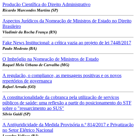
Produção Científica do Direito Administrativo
Ricardo Marcondes Martins (SP)
Aspectos Jurídicos da Nomeação de Ministros de Estado no Direito
Brasileiro
Vladimir da Rocha França (RN)
Fake News Institucional: a crítica vazia ao projeto de lei 7448/2017
Paulo Modesto (BA)
O Imbróglio na Nomeação de Ministros de Estado
Raquel Melo Urbano de Carvalho (MG)
A regulação, o compliance, as mensagens positivas e os novos
repertórios de governança
Rafael Arruda (GO)
A constitucionalidade da cobrança pela utilização de serviços
públicos de saúde: uma reflexão a partir do posicionamento do STF
sobre o "ressarcimento ao SUS"
Silvio Guidi (SP)
A Antijuridicidade da Medida Provisória n.º 814/2017 e Privatização
no Setor Elétrico Nacional
Leandro Velloso (RJ)