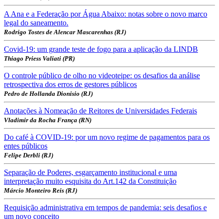
A Ana e a Federação por Água Abaixo: notas sobre o novo marco
legal do saneamento.
Rodrigo Tostes de Alencar Mascarenhas (RJ)
Covid-19: um grande teste de fogo para a aplicação da LINDB
Thiago Priess Valiati (PR)
O controle público de olho no videoteipe: os desafios da análise
retrospectiva dos erros de gestores públicos
Pedro de Hollanda Dionisio (RJ)
Anotações à Nomeação de Reitores de Universidades Federais
Vladimir da Rocha França (RN)
Do café à COVID-19: por um novo regime de pagamentos para os
entes públicos
Felipe Derbli (RJ)
Separação de Poderes, esgarçamento institucional e uma
interpretação muito esquisita do Art.142 da Constituição
Márcio Monteiro Reis (RJ)
Requisição administrativa em tempos de pandemia: seis desafios e
um novo conceito