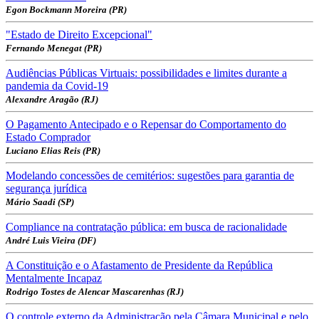
Egon Bockmann Moreira (PR)
"Estado de Direito Excepcional"
Fernando Menegat (PR)
Audiências Públicas Virtuais: possibilidades e limites durante a
pandemia da Covid-19
Alexandre Aragão (RJ)
O Pagamento Antecipado e o Repensar do Comportamento do
Estado Comprador
Luciano Elias Reis (PR)
Modelando concessões de cemitérios: sugestões para garantia de
segurança jurídica
Mário Saadi (SP)
Compliance na contratação pública: em busca de racionalidade
André Luis Vieira (DF)
A Constituição e o Afastamento de Presidente da República
Mentalmente Incapaz
Rodrigo Tostes de Alencar Mascarenhas (RJ)
O controle externo da Administração pela Câmara Municipal e pelo