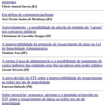
propostas
Flávio Amaral Garcia (RJ)
Em defesa do consequenciachismo
José Vicente Santos de Mendonça (RJ)
Aproveitamento - a possibilidade da adoção do instituto do "carona"
nos concursos públicos
Christianne de Carvalho Stroppa (SP)
A imprescritibilidade da pretensão de ressarcimento do dano na Lei
de Improbidade Administrativa
Vladimir Aras (DF)
A ojeriza à taxa de administração e a possibilidade de pagamento de
custos indiretos das entidades sem fins lucrativos pelo poder público
Josenir Teixeira (SP)
A nova decisão do STF sobre a imprescritibilidade do ressarcimento
ao erário por ato de improbidade
Emerson Gabardo (PR)
Sobre prescrição, segurança, ativismo e a inusitada reviravolta no
STF sobre o ressarcimento de danos ao erário por ato de
improbidade