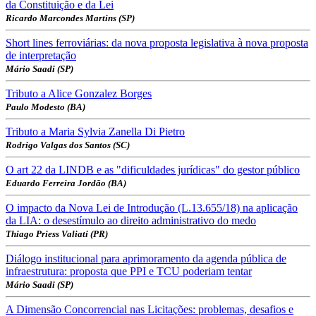
da Constituição e da Lei
Ricardo Marcondes Martins (SP)
Short lines ferroviárias: da nova proposta legislativa à nova proposta
de interpretação
Mário Saadi (SP)
Tributo a Alice Gonzalez Borges
Paulo Modesto (BA)
Tributo a Maria Sylvia Zanella Di Pietro
Rodrigo Valgas dos Santos (SC)
O art 22 da LINDB e as "dificuldades jurídicas" do gestor público
Eduardo Ferreira Jordão (BA)
O impacto da Nova Lei de Introdução (L.13.655/18) na aplicação
da LIA: o desestímulo ao direito administrativo do medo
Thiago Priess Valiati (PR)
Diálogo institucional para aprimoramento da agenda pública de
infraestrutura: proposta que PPI e TCU poderiam tentar
Mário Saadi (SP)
A Dimensão Concorrencial nas Licitações: problemas, desafios e