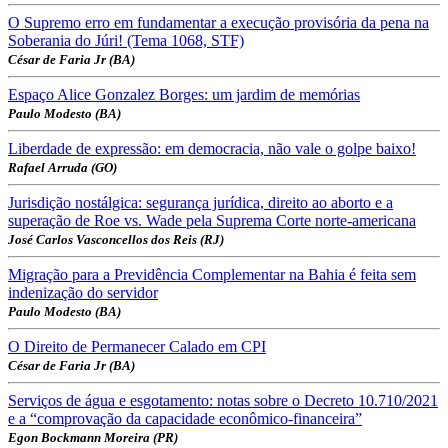
O Supremo erro em fundamentar a execução provisória da pena na
Soberania do Júri! (Tema 1068, STF)
César de Faria Jr (BA)
Espaço Alice Gonzalez Borges: um jardim de memórias
Paulo Modesto (BA)
Liberdade de expressão: em democracia, não vale o golpe baixo!
Rafael Arruda (GO)
Jurisdição nostálgica: segurança jurídica, direito ao aborto e a
superação de Roe vs. Wade pela Suprema Corte norte-americana
José Carlos Vasconcellos dos Reis (RJ)
Migração para a Previdência Complementar na Bahia é feita sem
indenização do servidor
Paulo Modesto (BA)
O Direito de Permanecer Calado em CPI
César de Faria Jr (BA)
Serviços de água e esgotamento: notas sobre o Decreto 10.710/2021
e a “comprovação da capacidade econômico-financeira”
Egon Bockmann Moreira (PR)