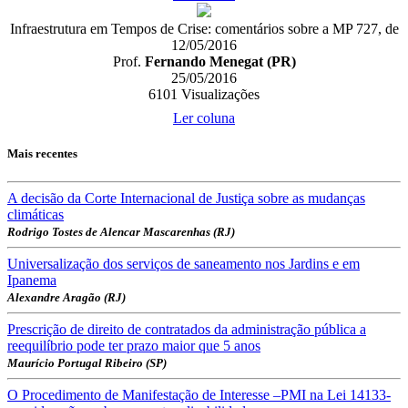
Infraestrutura em Tempos de Crise: comentários sobre a MP 727, de
12/05/2016
Prof.
Fernando Menegat (PR)
25/05/2016
6101
Visualizações
Ler coluna
Mais recentes
A decisão da Corte Internacional de Justiça sobre as mudanças
climáticas
Rodrigo Tostes de Alencar Mascarenhas (RJ)
Universalização dos serviços de saneamento nos Jardins e em
Ipanema
Alexandre Aragão (RJ)
Prescrição de direito de contratados da administração pública a
reequilíbrio pode ter prazo maior que 5 anos
Maurício Portugal Ribeiro (SP)
O Procedimento de Manifestação de Interesse –PMI na Lei 14133-