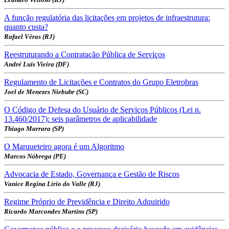
A função regulatória das licitações em projetos de infraestrutura:
quanto custa?
Rafael Véras (RJ)
Reestruturando a Contratação Pública de Serviços
André Luis Vieira (DF)
Regulamento de Licitações e Contratos do Grupo Eletrobras
Joel de Menezes Niebuhr (SC)
O Código de Defesa do Usuário de Serviços Públicos (Lei n.
13.460/2017): seis parâmetros de aplicabilidade
Thiago Marrara (SP)
O Marqueteiro agora é um Algoritmo
Marcos Nóbrega (PE)
Advocacia de Estado, Governança e Gestão de Riscos
Vanice Regina Lírio do Valle (RJ)
Regime Próprio de Previdência e Direito Adquirido
Ricardo Marcondes Martins (SP)