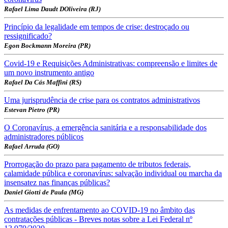
Rafael Lima Daudt DOliveira (RJ)
Princípio da legalidade em tempos de crise: destroçado ou
ressignificado?
Egon Bockmann Moreira (PR)
Covid-19 e Requisições Administrativas: compreensão e limites de
um novo instrumento antigo
Rafael Da Cás Maffini (RS)
Uma jurisprudência de crise para os contratos administrativos
Estevan Pietro (PR)
O Coronavírus, a emergência sanitária e a responsabilidade dos
administradores públicos
Rafael Arruda (GO)
Prorrogação do prazo para pagamento de tributos federais,
calamidade pública e coronavírus: salvação individual ou marcha da
insensatez nas finanças públicas?
Daniel Giotti de Paula (MG)
As medidas de enfrentamento ao COVID-19 no âmbito das
contratações públicas - Breves notas sobre a Lei Federal nº