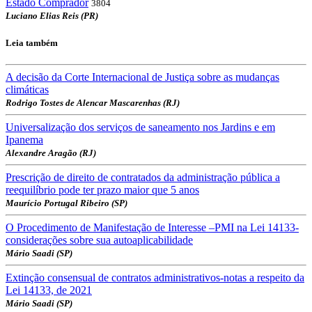
Estado Comprador
3804
Luciano Elias Reis (PR)
Leia também
A decisão da Corte Internacional de Justiça sobre as mudanças
climáticas
Rodrigo Tostes de Alencar Mascarenhas (RJ)
Universalização dos serviços de saneamento nos Jardins e em
Ipanema
Alexandre Aragão (RJ)
Prescrição de direito de contratados da administração pública a
reequilíbrio pode ter prazo maior que 5 anos
Maurício Portugal Ribeiro (SP)
O Procedimento de Manifestação de Interesse –PMI na Lei 14133-
considerações sobre sua autoaplicabilidade
Mário Saadi (SP)
Extinção consensual de contratos administrativos-notas a respeito da
Lei 14133, de 2021
Mário Saadi (SP)