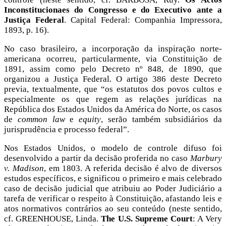
Inconstitucionaes do Congresso e do Executivo ante a
Justiça Federal
. Capital Federal: Companhia Impressora,
1893, p. 16).
No caso brasileiro, a incorporação da inspiração norte-
americana ocorreu, particularmente, via Constituição de
1891, assim como pelo Decreto nº 848, de 1890, que
organizou a Justiça Federal. O artigo 386 deste Decreto
previa, textualmente, que “os estatutos dos povos cultos e
especialmente os que regem as relações jurídicas na
República dos Estados Unidos da América do Norte, os casos
de
common law
e
equity
, serão também subsidiários da
jurisprudência e processo federal”.
Nos Estados Unidos, o modelo de controle difuso foi
desenvolvido a partir da decisão proferida no caso
Marbury
v. Madison
, em 1803. A referida decisão é alvo de diversos
estudos específicos, e significou o primeiro e mais celebrado
caso de decisão judicial que atribuiu ao Poder Judiciário a
tarefa de verificar o respeito à Constituição, afastando leis e
atos normativos contrários ao seu conteúdo (neste sentido,
cf. GREENHOUSE, Linda.
The U.S. Supreme Court
: A Very