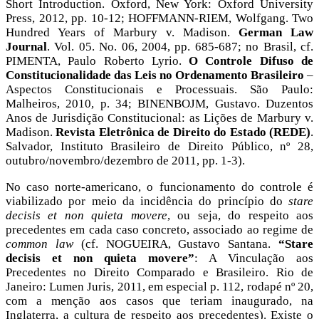
Short Introduction. Oxford, New York: Oxford University
Press, 2012, pp. 10-12; HOFFMANN-RIEM, Wolfgang. Two
Hundred Years of Marbury v. Madison.
German Law
Journal
. Vol. 05. No. 06, 2004, pp. 685-687; no Brasil, cf.
PIMENTA, Paulo Roberto Lyrio.
O Controle Difuso de
Constitucionalidade das Leis no Ordenamento Brasileiro
–
Aspectos Constitucionais e Processuais. São Paulo:
Malheiros, 2010, p. 34; BINENBOJM, Gustavo. Duzentos
Anos de Jurisdição Constitucional: as Lições de Marbury v.
Madison.
Revista Eletrônica de Direito do Estado (REDE)
.
Salvador, Instituto Brasileiro de Direito Público, nº 28,
outubro/novembro/dezembro de 2011, pp. 1-3).
No caso norte-americano, o funcionamento do controle é
viabilizado por meio da incidência do princípio do
stare
decisis et non quieta movere
, ou seja, do respeito aos
precedentes em cada caso concreto, associado ao regime de
common law
(cf. NOGUEIRA, Gustavo Santana.
“Stare
decisis et non quieta movere”
: A Vinculação aos
Precedentes no Direito Comparado e Brasileiro. Rio de
Janeiro: Lumen Juris, 2011, em especial p. 112, rodapé nº 20,
com a menção aos casos que teriam inaugurado, na
Inglaterra, a cultura de respeito aos precedentes). Existe o