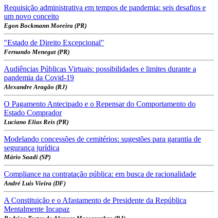
Requisição administrativa em tempos de pandemia: seis desafios e
um novo conceito
Egon Bockmann Moreira (PR)
"Estado de Direito Excepcional"
Fernando Menegat (PR)
Audiências Públicas Virtuais: possibilidades e limites durante a
pandemia da Covid-19
Alexandre Aragão (RJ)
O Pagamento Antecipado e o Repensar do Comportamento do
Estado Comprador
Luciano Elias Reis (PR)
Modelando concessões de cemitérios: sugestões para garantia de
segurança jurídica
Mário Saadi (SP)
Compliance na contratação pública: em busca de racionalidade
André Luis Vieira (DF)
A Constituição e o Afastamento de Presidente da República
Mentalmente Incapaz