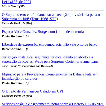
Lei 14133, de 2021
Mário Saadi (SP)
O Supremo erro em fundamentar a execução provisória da pena na
Soberania do Júri! (Tema 1068, STF)
César de Faria Jr (BA)
Espaço Alice Gonzalez Borges: um jardim de memórias
Paulo Modesto (BA)
Liberdade de expressão: em democracia, não vale o golpe baixo!
Rafael Arruda (GO)
Jurisdição nostálgica: segurança jurídica, direito ao aborto e a
superação de Roe vs. Wade pela Suprema Corte norte-americana
José Carlos Vasconcellos dos Reis (RJ)
Migração para a Previdência Complementar na Bahia é feita sem
indenização do servidor
Paulo Modesto (BA)
O Direito de Permanecer Calado em CPI
César de Faria Jr (BA)
Serviços de água e esgotamento: notas sobre o Decreto 10.710/2021