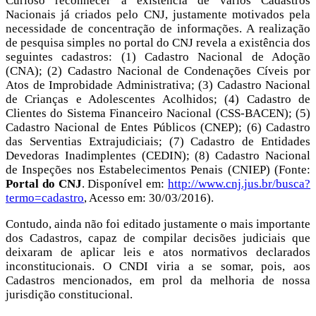
Curioso reconhecer a existência de vários Cadastros
Nacionais já criados pelo CNJ, justamente motivados pela
necessidade de concentração de informações. A realização
de pesquisa simples no portal do CNJ revela a existência dos
seguintes cadastros: (1) Cadastro Nacional de Adoção
(CNA); (2) Cadastro Nacional de Condenações Cíveis por
Atos de Improbidade Administrativa; (3) Cadastro Nacional
de Crianças e Adolescentes Acolhidos; (4) Cadastro de
Clientes do Sistema Financeiro Nacional (CSS-BACEN); (5)
Cadastro Nacional de Entes Públicos (CNEP); (6) Cadastro
das Serventias Extrajudiciais; (7) Cadastro de Entidades
Devedoras Inadimplentes (CEDIN); (8) Cadastro Nacional
de Inspeções nos Estabelecimentos Penais (CNIEP) (Fonte:
Portal do CNJ
. Disponível em:
http://www.cnj.jus.br/busca?
termo=cadastro
, Acesso em: 30/03/2016).
Contudo, ainda não foi editado justamente o mais importante
dos Cadastros, capaz de compilar decisões judiciais que
deixaram de aplicar leis e atos normativos declarados
inconstitucionais. O CNDI viria a se somar, pois, aos
Cadastros mencionados, em prol da melhoria de nossa
jurisdição constitucional.