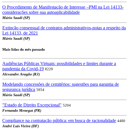
O Procedimento de Manifestação de Interesse –PMI na Lei 14133-
considerações sobre sua autoaplicabilidade
Mário Saadi (SP)
Extinção consensual de contratos administrativos-notas a respeito da
Lei 14133, de 2021
Mário Saadi (SP)
Mais lidas do mês passado
Audiências Públicas Virtuais: possibilidades e limites durante a
pandemia da Covid-19
8229
Alexandre Aragão (RJ)
Modelando concessões de cemitérios: sugestões para garantia de
segurança jurídica
5954
Mário Saadi (SP)
"Estado de Direito Excepcional"
5204
Fernando Menegat (PR)
Compliance na contratação pública: em busca de racionalidade
4480
André Luis Vieira (DF)