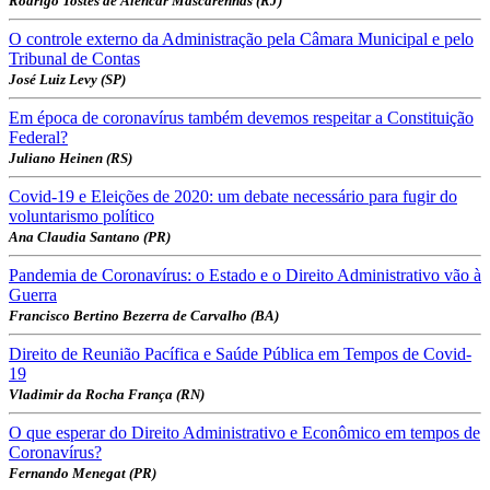
Rodrigo Tostes de Alencar Mascarenhas (RJ)
O controle externo da Administração pela Câmara Municipal e pelo
Tribunal de Contas
José Luiz Levy (SP)
Em época de coronavírus também devemos respeitar a Constituição
Federal?
Juliano Heinen (RS)
Covid-19 e Eleições de 2020: um debate necessário para fugir do
voluntarismo político
Ana Claudia Santano (PR)
Pandemia de Coronavírus: o Estado e o Direito Administrativo vão à
Guerra
Francisco Bertino Bezerra de Carvalho (BA)
Direito de Reunião Pacífica e Saúde Pública em Tempos de Covid-
19
Vladimir da Rocha França (RN)
O que esperar do Direito Administrativo e Econômico em tempos de
Coronavírus?
Fernando Menegat (PR)