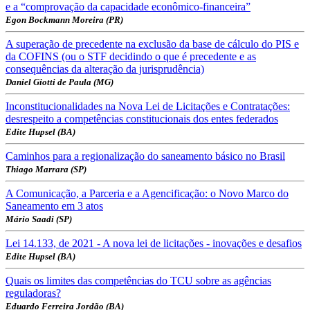
e a “comprovação da capacidade econômico-financeira”
Egon Bockmann Moreira (PR)
A superação de precedente na exclusão da base de cálculo do PIS e
da COFINS (ou o STF decidindo o que é precedente e as
consequências da alteração da jurisprudência)
Daniel Giotti de Paula (MG)
Inconstitucionalidades na Nova Lei de Licitações e Contratações:
desrespeito a competências constitucionais dos entes federados
Edite Hupsel (BA)
Caminhos para a regionalização do saneamento básico no Brasil
Thiago Marrara (SP)
A Comunicação, a Parceria e a Agencificação: o Novo Marco do
Saneamento em 3 atos
Mário Saadi (SP)
Lei 14.133, de 2021 - A nova lei de licitações - inovações e desafios
Edite Hupsel (BA)
Quais os limites das competências do TCU sobre as agências
reguladoras?
Eduardo Ferreira Jordão (BA)