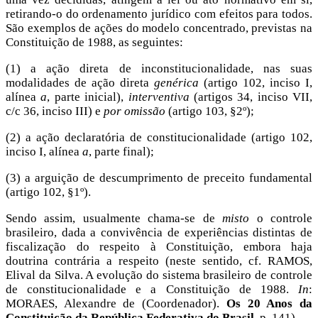
retirando-o do ordenamento jurídico com efeitos para todos.
São exemplos de ações do modelo concentrado, previstas na
Constituição de 1988, as seguintes:
(1) a ação direta de inconstitucionalidade, nas suas
modalidades de ação direta
genérica
(artigo 102, inciso I,
alínea
a
, parte inicial),
interventiva
(artigos 34, inciso VII,
c/c 36, inciso III) e
por omissão
(artigo 103, §2º);
(2) a ação declaratória de constitucionalidade (artigo 102,
inciso I, alínea
a
, parte final);
(3) a arguição de descumprimento de preceito fundamental
(artigo 102, §1º).
Sendo assim, usualmente chama-se de
misto
o controle
brasileiro, dada a convivência de experiências distintas de
fiscalização do respeito à Constituição, embora haja
doutrina contrária a respeito (neste sentido, cf. RAMOS,
Elival da Silva. A evolução do sistema brasileiro de controle
de constitucionalidade e a Constituição de 1988.
In
:
MORAES, Alexandre de (Coordenador).
Os 20 Anos da
Constituição da República Federativa do Brasil
, p. 141).