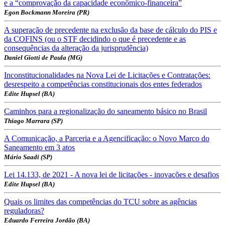
e a “comprovação da capacidade econômico-financeira”
Egon Bockmann Moreira (PR)
A superação de precedente na exclusão da base de cálculo do PIS e
da COFINS (ou o STF decidindo o que é precedente e as
consequências da alteração da jurisprudência)
Daniel Giotti de Paula (MG)
Inconstitucionalidades na Nova Lei de Licitações e Contratações:
desrespeito a competências constitucionais dos entes federados
Edite Hupsel (BA)
Caminhos para a regionalização do saneamento básico no Brasil
Thiago Marrara (SP)
A Comunicação, a Parceria e a Agencificação: o Novo Marco do
Saneamento em 3 atos
Mário Saadi (SP)
Lei 14.133, de 2021 - A nova lei de licitações - inovações e desafios
Edite Hupsel (BA)
Quais os limites das competências do TCU sobre as agências
reguladoras?
Eduardo Ferreira Jordão (BA)