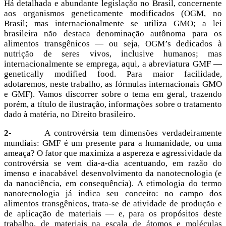
Há detalhada e abundante legislação no Brasil, concernente
aos organismos geneticamente modificados (OGM, no
Brasil; mas internacionalmente se utiliza GMO; a lei
brasileira não destaca denominação autônoma para os
alimentos transgênicos — ou seja, OGM’s dedicados à
nutrição de seres vivos, inclusive humanos; mas
internacionalmente se emprega, aqui, a abreviatura GMF —
genetically modified food. Para maior facilidade,
adotaremos, neste trabalho, as fórmulas internacionais GMO
e GMF). Vamos discorrer sobre o tema em geral, trazendo
porém, a título de ilustração, informações sobre o tratamento
dado à matéria, no Direito brasileiro.
2-
A controvérsia tem dimensões verdadeiramente
mundiais: GMF é um presente para a humanidade, ou uma
ameaça? O fator que maximiza a aspereza e agressividade da
controvérsia se vem dia-a-dia acentuando, em razão do
imenso e inacabável desenvolvimento da nanotecnologia (e
da nanociência, em consequência). A etimologia do termo
nanotecnologia
já indica seu conceito: no campo dos
alimentos transgênicos, trata-se de atividade de produção e
de aplicação de materiais — e, para os propósitos deste
trabalho, de materiais na escala de átomos e moléculas