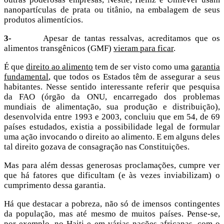
nanopartículas de prata ou titânio, na embalagem de seus
produtos alimentícios.
3-
Apesar de tantas ressalvas, acreditamos que os
alimentos transgênicos (GMF)
vieram para ficar
.
É que
direito ao alimento
tem de ser visto como uma
garantia
fundamental
, que todos os Estados têm de assegurar a seus
habitantes. Nesse sentido interessante referir que pesquisa
da FAO (órgão da ONU, encarregado dos problemas
mundiais de alimentação, sua produção e distribuição),
desenvolvida entre 1993 e 2003, concluiu que em 54, de 69
países estudados, existia a possibilidade legal de formular
uma ação invocando o direito ao alimento. E em alguns deles
tal direito gozava de consagração nas Constituições.
Mas para além dessas generosas proclamações, cumpre ver
que há fatores que dificultam (e às vezes inviabilizam) o
cumprimento dessa garantia.
Há que destacar a pobreza, não só de imensos contingentes
da população, mas até mesmo de muitos países. Pense-se,
por exemplo, no Haiti e em várias nações africanas, com o