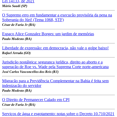
Lei 14133, de 2021
Mário Saadi (SP)
O Supremo erro em fundamentar a execução provisória da pena na
Soberania do Júri! (Tema 1068, STF)
César de Faria Jr (BA)
Espaço Alice Gonzalez Borges: um jardim de memórias
Paulo Modesto (BA)
Liberdade de expressão: em democracia, não vale o golpe baixo!
Rafael Arruda (GO)
Jurisdição nostálgica: segurança jurídica, direito ao aborto e a
superação de Roe vs. Wade pela Suprema Corte norte-americana
José Carlos Vasconcellos dos Reis (RJ)
Migração para a Previdência Complementar na Bahia é feita sem
indenização do servidor
Paulo Modesto (BA)
O Direito de Permanecer Calado em CPI
César de Faria Jr (BA)
Serviços de água e esgotamento: notas sobre o Decreto 10.710/2021