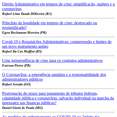
Direito Administrativo em tempos de crise: simplificação, nudges e o
coronavírus
Rafael Lima Daudt DOliveira (RJ)
Princípio da legalidade em tempos de crise: destroçado ou
ressignificado?
Egon Bockmann Moreira (PR)
Covid-19 e Requisições Administrativas: compreensão e limites de
um novo instrumento antigo
Rafael Da Cás Maffini (RS)
Uma jurisprudência de crise para os contratos administrativos
Estevan Pietro (PR)
O Coronavírus, a emergência sanitária e a responsabilidade dos
administradores públicos
Rafael Arruda (GO)
Prorrogação do prazo para pagamento de tributos federais,
calamidade pública e coronavírus: salvação individual ou marcha da
insensatez nas finanças públicas?
Daniel Giotti de Paula (MG)
As medidas de enfrentamento ao COVID-19 no âmbito das