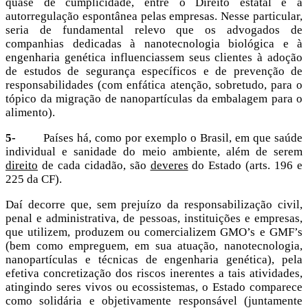
quase de cumplicidade, entre o Direito estatal e a
autorregulação espontânea pelas empresas. Nesse particular,
seria de fundamental relevo que os advogados de
companhias dedicadas à nanotecnologia biológica e à
engenharia genética influenciassem seus clientes à adoção
de estudos de segurança específicos e de prevenção de
responsabilidades (com enfática atenção, sobretudo, para o
tópico da migração de nanopartículas da embalagem para o
alimento).
5-
Países há, como por exemplo o Brasil, em que saúde
individual e sanidade do meio ambiente, além de serem
direito
de cada cidadão, são
deveres
do Estado (arts. 196 e
225 da CF).
Daí decorre que, sem prejuízo da responsabilização civil,
penal e administrativa, de pessoas, instituições e empresas,
que utilizem, produzem ou comercializem GMO’s e GMF’s
(bem como empreguem, em sua atuação, nanotecnologia,
nanopartículas e técnicas de engenharia genética), pela
efetiva concretização dos riscos inerentes a tais atividades,
atingindo seres vivos ou ecossistemas, o Estado comparece
como solidária e objetivamente responsável (juntamente