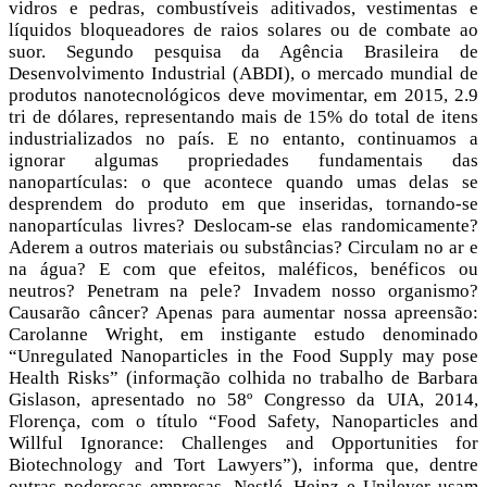
vidros e pedras, combustíveis aditivados, vestimentas e
líquidos bloqueadores de raios solares ou de combate ao
suor. Segundo pesquisa da Agência Brasileira de
Desenvolvimento Industrial (ABDI), o mercado mundial de
produtos nanotecnológicos deve movimentar, em 2015, 2.9
tri de dólares, representando mais de 15% do total de itens
industrializados no país. E no entanto, continuamos a
ignorar algumas propriedades fundamentais das
nanopartículas: o que acontece quando umas delas se
desprendem do produto em que inseridas, tornando-se
nanopartículas livres? Deslocam-se elas randomicamente?
Aderem a outros materiais ou substâncias? Circulam no ar e
na água? E com que efeitos, maléficos, benéficos ou
neutros? Penetram na pele? Invadem nosso organismo?
Causarão câncer? Apenas para aumentar nossa apreensão:
Carolanne Wright, em instigante estudo denominado
“Unregulated Nanoparticles in the Food Supply may pose
Health Risks” (informação colhida no trabalho de Barbara
Gislason, apresentado no 58º Congresso da UIA, 2014,
Florença, com o título “Food Safety, Nanoparticles and
Willful Ignorance: Challenges and Opportunities for
Biotechnology and Tort Lawyers”), informa que, dentre
outras poderosas empresas, Nestlé, Heinz e Unilever usam