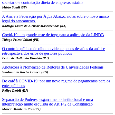
societário e contratação direta de empresas estatais
Mário Saadi (SP)
A Ana e a Federação por Água Abaixo: notas sobre o novo marco
legal do saneamento.
Rodrigo Tostes de Alencar Mascarenhas (RJ)
Covid-19: um grande teste de fogo para a aplicação da LINDB
Thiago Priess Valiati (PR)
O controle público de olho no videoteipe: os desafios da análise
retrospectiva dos erros de gestores públicos
Pedro de Hollanda Dionisio (RJ)
Anotações à Nomeação de Reitores de Universidades Federais
Vladimir da Rocha França (RN)
Do café à COVID-19: por um novo regime de pagamentos para os
entes públicos
Felipe Derbli (RJ)
Separação de Poderes, esgarçamento institucional e uma
interpretação muito esquisita do Art.142 da Constituição
Márcio Monteiro Reis (RJ)