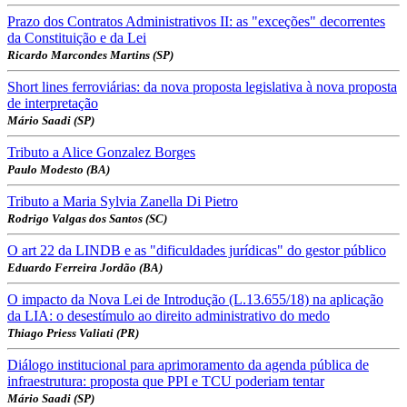
Prazo dos Contratos Administrativos II: as "exceções" decorrentes
da Constituição e da Lei
Ricardo Marcondes Martins (SP)
Short lines ferroviárias: da nova proposta legislativa à nova proposta
de interpretação
Mário Saadi (SP)
Tributo a Alice Gonzalez Borges
Paulo Modesto (BA)
Tributo a Maria Sylvia Zanella Di Pietro
Rodrigo Valgas dos Santos (SC)
O art 22 da LINDB e as "dificuldades jurídicas" do gestor público
Eduardo Ferreira Jordão (BA)
O impacto da Nova Lei de Introdução (L.13.655/18) na aplicação
da LIA: o desestímulo ao direito administrativo do medo
Thiago Priess Valiati (PR)
Diálogo institucional para aprimoramento da agenda pública de
infraestrutura: proposta que PPI e TCU poderiam tentar
Mário Saadi (SP)