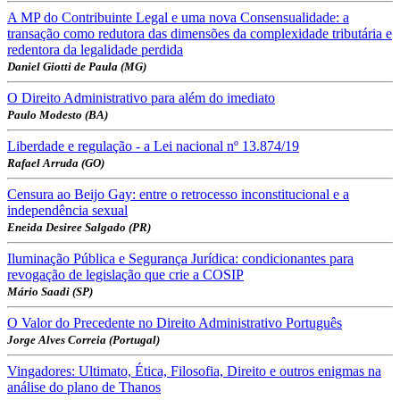
A MP do Contribuinte Legal e uma nova Consensualidade: a
transação como redutora das dimensões da complexidade tributária e
redentora da legalidade perdida
Daniel Giotti de Paula (MG)
O Direito Administrativo para além do imediato
Paulo Modesto (BA)
Liberdade e regulação - a Lei nacional nº 13.874/19
Rafael Arruda (GO)
Censura ao Beijo Gay: entre o retrocesso inconstitucional e a
independência sexual
Eneida Desiree Salgado (PR)
Iluminação Pública e Segurança Jurídica: condicionantes para
revogação de legislação que crie a COSIP
Mário Saadi (SP)
O Valor do Precedente no Direito Administrativo Português
Jorge Alves Correia (Portugal)
Vingadores: Ultimato, Ética, Filosofia, Direito e outros enigmas na
análise do plano de Thanos