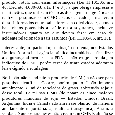
produto, rótulo com essas informações (Lei 11.105/05, art.
40; Decreto 4.680/03, arts. 1º e 3º); a que obriga empresas e
instituições, que utilizem técnicas de engenharia genética ou
realizem pesquisas com GMO e seus derivados, a manterem
disso informados os trabalhadores e a coletividade, quando
haja riscos potenciais à saúde ou à segurança, inclusive
instruindo-os quanto ao que devam fazer em caso de
acidente relacionado a tais assuntos (Lei 11.105/05, art. 18).
Interessante, no particular, a situação do tema, nos Estados
Unidos. A principal agência pública incumbida de fiscalizar
a segurança alimentar — a FDA — não exige a rotulagem
indicativa de GMO, porém cerca de trinta estados adotaram
leis exigindo a rotulagem.
No Japão não se admite a produção de GMF, a não ser para
pesquisa científica. Ocorre, porém que o Japão importa
anualmente 31 mi de toneladas de grãos, sobretudo soja; e
desse total, 17 mi são GMO (de notar: os cinco maiores
produtores mundiais de soja — Estados Unidos, Brasil,
Argentina, Índia e Canadá adotam nesse plantio, de maneira
amplamente majoritária, agricultura transgênica). Assim, a
verdade é que os japoneses não vivem sem GMF. E ali não se