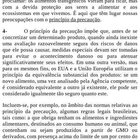
proclamar: os alimentos transgênicos vieram para ficar, mas
com a devida proteção aos seres a alimentar e aos
ecossistemas em que vivemos. É aqui que têm lugar nossas
preocupações com o
princípio da precaução
.
4-
O princípio da precaução impõe que, antes de se
concretizar um determinado produto, quando ainda inexiste
uma avaliação razoavelmente segura dos riscos de danos
que ele possa causar, medidas especiais devam ser tomadas
para evitar o acontecimento danoso ou para atenuar
significativamente seus efeitos. Em uma outra versão, mas
para os mesmos fins, os EUA e a União Européia utilizam o
princípio da equivalência substancial dos produtos: se um
novo alimento, uma vez analisado pela Agência competente,
é considerado equivalente a outro já existente, ele pode ser
considerado igualmente tão seguro quanto este.
Incluem-se, por exemplo, no âmbito das normas relativas ao
princípio da precaução, algumas regras legais brasileiras,
tais como: a que obriga tenham os alimentos e ingredientes
alimentares, destinados ao consumo humano ou animal, que
contenham ou sejam produzidos a partir de GMO ou
derivados, com presença acima do limite de um por cento do