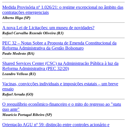
Medida Provisória nº 1.026/21: o regime excepcional no âmbito das
contratações emergenciais
Alberto Higa (SP)
A nova Lei de Licitações: um museu de novidades?
Rafael Carvalho Rezende Oliveira (RJ)
PEC 32 – Notas Sobre a Proposta de Emenda Constitucional da
Reforma Administrativa da Gestão Bolsonaro
Paulo Modesto (BA)
Shared Services Center (CSC) na Administração Pública à luz da
Reforma Administrativa (PEC 32/20)
Leandro Velloso (RJ)
Vacinas, convicções individuais e imposições estatais – um breve
ensaio
Rafael Arruda (GO)
O reequilíbrio econômico-financeiro e o mito do regresso ao "statu
quo ante"
Maurício Portugal Ribeiro (SP)
Orientação AGU nº 59: distinção entre controles acionário e