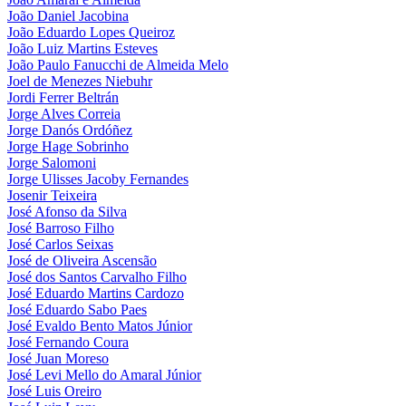
João Daniel Jacobina
João Eduardo Lopes Queiroz
João Luiz Martins Esteves
João Paulo Fanucchi de Almeida Melo
Joel de Menezes Niebuhr
Jordi Ferrer Beltrán
Jorge Alves Correia
Jorge Danós Ordóñez
Jorge Hage Sobrinho
Jorge Salomoni
Jorge Ulisses Jacoby Fernandes
Josenir Teixeira
José Afonso da Silva
José Barroso Filho
José Carlos Seixas
José de Oliveira Ascensão
José dos Santos Carvalho Filho
José Eduardo Martins Cardozo
José Eduardo Sabo Paes
José Evaldo Bento Matos Júnior
José Fernando Coura
José Juan Moreso
José Levi Mello do Amaral Júnior
José Luis Oreiro