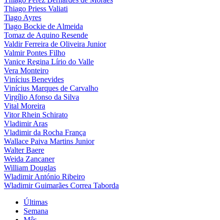
Thiago Priess Valiati
Tiago Ayres
Tiago Bockie de Almeida
Tomaz de Aquino Resende
Valdir Ferreira de Oliveira Junior
Valmir Pontes Filho
Vanice Regina Lírio do Valle
Vera Monteiro
Vinícius Benevides
Vinícius Marques de Carvalho
Virgílio Afonso da Silva
Vital Moreira
Vitor Rhein Schirato
Vladimir Aras
Vladimir da Rocha França
Wallace Paiva Martins Junior
Walter Baere
Weida Zancaner
William Douglas
Wladimir António Ribeiro
Wladimir Guimarães Correa Taborda
Últimas
Semana
Mês