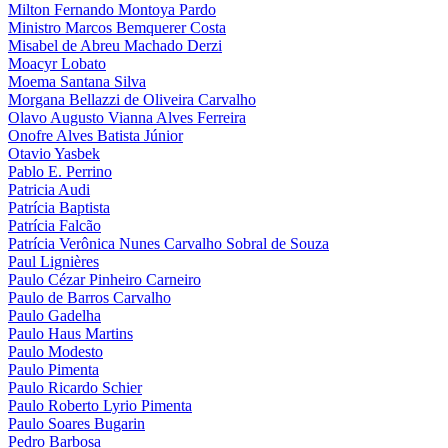
Milton Fernando Montoya Pardo
Ministro Marcos Bemquerer Costa
Misabel de Abreu Machado Derzi
Moacyr Lobato
Moema Santana Silva
Morgana Bellazzi de Oliveira Carvalho
Olavo Augusto Vianna Alves Ferreira
Onofre Alves Batista Júnior
Otavio Yasbek
Pablo E. Perrino
Patricia Audi
Patrícia Baptista
Patrícia Falcão
Patrícia Verônica Nunes Carvalho Sobral de Souza
Paul Lignières
Paulo Cézar Pinheiro Carneiro
Paulo de Barros Carvalho
Paulo Gadelha
Paulo Haus Martins
Paulo Modesto
Paulo Pimenta
Paulo Ricardo Schier
Paulo Roberto Lyrio Pimenta
Paulo Soares Bugarin
Pedro Barbosa