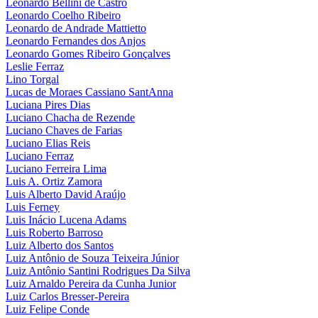
Leonardo Bellini de Castro
Leonardo Coelho Ribeiro
Leonardo de Andrade Mattietto
Leonardo Fernandes dos Anjos
Leonardo Gomes Ribeiro Gonçalves
Leslie Ferraz
Lino Torgal
Lucas de Moraes Cassiano SantAnna
Luciana Pires Dias
Luciano Chacha de Rezende
Luciano Chaves de Farias
Luciano Elias Reis
Luciano Ferraz
Luciano Ferreira Lima
Luis A. Ortiz Zamora
Luis Alberto David Araújo
Luis Ferney
Luis Inácio Lucena Adams
Luis Roberto Barroso
Luiz Alberto dos Santos
Luiz Antônio de Souza Teixeira Júnior
Luiz Antônio Santini Rodrigues Da Silva
Luiz Arnaldo Pereira da Cunha Junior
Luiz Carlos Bresser-Pereira
Luiz Felipe Conde