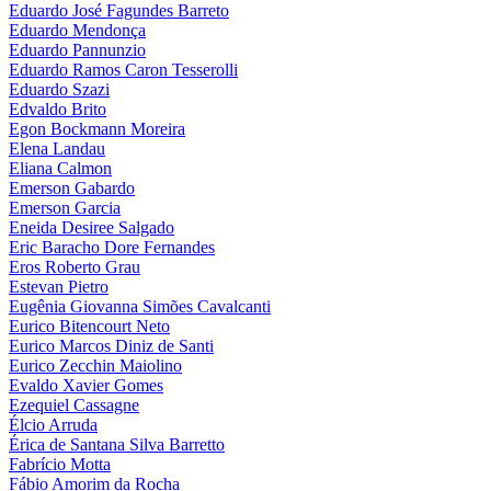
Eduardo José Fagundes Barreto
Eduardo Mendonça
Eduardo Pannunzio
Eduardo Ramos Caron Tesserolli
Eduardo Szazi
Edvaldo Brito
Egon Bockmann Moreira
Elena Landau
Eliana Calmon
Emerson Gabardo
Emerson Garcia
Eneida Desiree Salgado
Eric Baracho Dore Fernandes
Eros Roberto Grau
Estevan Pietro
Eugênia Giovanna Simões Cavalcanti
Eurico Bitencourt Neto
Eurico Marcos Diniz de Santi
Eurico Zecchin Maiolino
Evaldo Xavier Gomes
Ezequiel Cassagne
Élcio Arruda
Érica de Santana Silva Barretto
Fabrício Motta
Fábio Amorim da Rocha