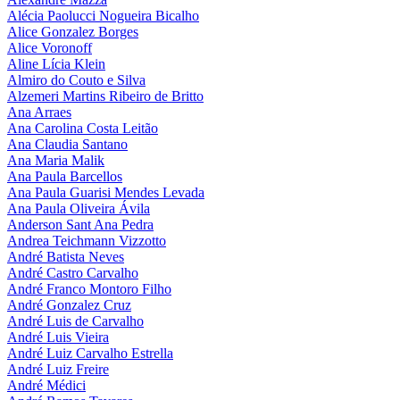
Alécia Paolucci Nogueira Bicalho
Alice Gonzalez Borges
Alice Voronoff
Aline Lícia Klein
Almiro do Couto e Silva
Alzemeri Martins Ribeiro de Britto
Ana Arraes
Ana Carolina Costa Leitão
Ana Claudia Santano
Ana Maria Malik
Ana Paula Barcellos
Ana Paula Guarisi Mendes Levada
Ana Paula Oliveira Ávila
Anderson Sant Ana Pedra
Andrea Teichmann Vizzotto
André Batista Neves
André Castro Carvalho
André Franco Montoro Filho
André Gonzalez Cruz
André Luis de Carvalho
André Luis Vieira
André Luiz Carvalho Estrella
André Luiz Freire
André Médici