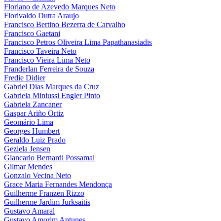
Floriano de Azevedo Marques Neto
Florivaldo Dutra Araujo
Francisco Bertino Bezerra de Carvalho
Francisco Gaetani
Francisco Petros Oliveira Lima Papathanasiadis
Francisco Taveira Neto
Francisco Vieira Lima Neto
Franderlan Ferreira de Souza
Fredie Didier
Gabriel Dias Marques da Cruz
Gabriela Miniussi Engler Pinto
Gabriela Zancaner
Gaspar Ariño Ortiz
Geomário Lima
Georges Humbert
Geraldo Luiz Prado
Geziela Jensen
Giancarlo Bernardi Possamai
Gilmar Mendes
Gonzalo Vecina Neto
Grace Maria Fernandes Mendonça
Guilherme Franzen Rizzo
Guilherme Jardim Jurksaitis
Gustavo Amaral
Gustavo Amorim Antunes