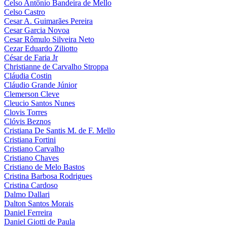
Celso Antônio Bandeira de Mello
Celso Castro
Cesar A. Guimarães Pereira
Cesar Garcia Novoa
Cesar Rômulo Silveira Neto
Cezar Eduardo Ziliotto
César de Faria Jr
Christianne de Carvalho Stroppa
Cláudia Costin
Cláudio Grande Júnior
Clemerson Cleve
Cleucio Santos Nunes
Clovis Torres
Clóvis Beznos
Cristiana De Santis M. de F. Mello
Cristiana Fortini
Cristiano Carvalho
Cristiano Chaves
Cristiano de Melo Bastos
Cristina Barbosa Rodrigues
Cristina Cardoso
Dalmo Dallari
Dalton Santos Morais
Daniel Ferreira
Daniel Giotti de Paula