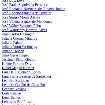
José Luiz Levy
José Paulo Sepúlveda Pertence
José Reinaldo Nogueira de Oliveira Junior
José Roberto Pimenta de Oliveira
José Sérgio Monte Alegre
José Vicente Santos de Mendonça
José Walter Vazquez Filho
José Wanderley Bezerra Alves
Juan Carlos Cassagne
Juliana Gomes Miranda
Juliana Palma
Juliana Yumi Yoshinaga
Juliano Heinen
Julio Cesar Finger
Juscimar Pinto Ribeiro
Kaline Ferreira Davi
Katlei Magali Kussler
Lais De Figueiredo Lopes
Lara Freire Bezerra de SantAnna
Leandro Bortoleto
Leandro Coelho de Carvalho
Leandro Velloso
Leila Cuéllar
Lenir Santos
Leonardo Barifouse