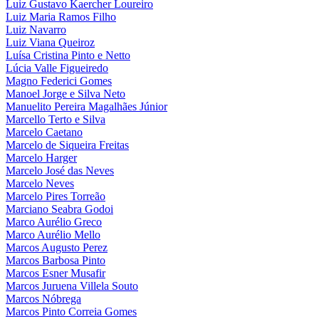
Luiz Gustavo Kaercher Loureiro
Luiz Maria Ramos Filho
Luiz Navarro
Luiz Viana Queiroz
Luísa Cristina Pinto e Netto
Lúcia Valle Figueiredo
Magno Federici Gomes
Manoel Jorge e Silva Neto
Manuelito Pereira Magalhães Júnior
Marcello Terto e Silva
Marcelo Caetano
Marcelo de Siqueira Freitas
Marcelo Harger
Marcelo José das Neves
Marcelo Neves
Marcelo Pires Torreão
Marciano Seabra Godoi
Marco Aurélio Greco
Marco Aurélio Mello
Marcos Augusto Perez
Marcos Barbosa Pinto
Marcos Esner Musafir
Marcos Juruena Villela Souto
Marcos Nóbrega
Marcos Pinto Correia Gomes