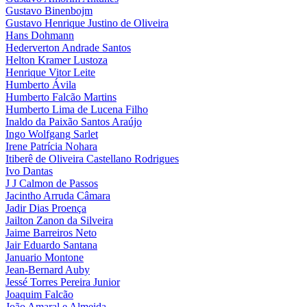
Gustavo Binenbojm
Gustavo Henrique Justino de Oliveira
Hans Dohmann
Hederverton Andrade Santos
Helton Kramer Lustoza
Henrique Vitor Leite
Humberto Ávila
Humberto Falcão Martins
Humberto Lima de Lucena Filho
Inaldo da Paixão Santos Araújo
Ingo Wolfgang Sarlet
Irene Patrícia Nohara
Itiberê de Oliveira Castellano Rodrigues
Ivo Dantas
J J Calmon de Passos
Jacintho Arruda Câmara
Jadir Dias Proença
Jailton Zanon da Silveira
Jaime Barreiros Neto
Jair Eduardo Santana
Januario Montone
Jean-Bernard Auby
Jessé Torres Pereira Junior
Joaquim Falcão
João Amaral e Almeida