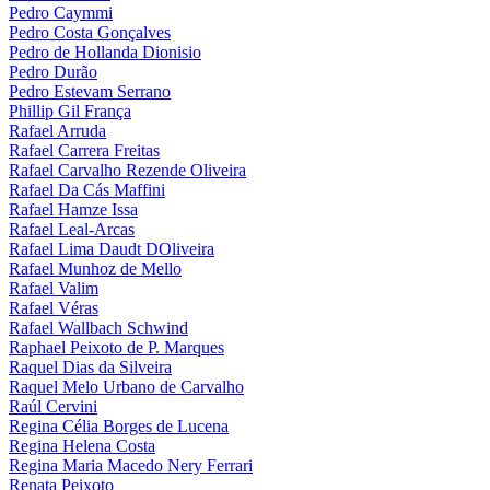
Pedro Caymmi
Pedro Costa Gonçalves
Pedro de Hollanda Dionisio
Pedro Durão
Pedro Estevam Serrano
Phillip Gil França
Rafael Arruda
Rafael Carrera Freitas
Rafael Carvalho Rezende Oliveira
Rafael Da Cás Maffini
Rafael Hamze Issa
Rafael Leal-Arcas
Rafael Lima Daudt DOliveira
Rafael Munhoz de Mello
Rafael Valim
Rafael Véras
Rafael Wallbach Schwind
Raphael Peixoto de P. Marques
Raquel Dias da Silveira
Raquel Melo Urbano de Carvalho
Raúl Cervini
Regina Célia Borges de Lucena
Regina Helena Costa
Regina Maria Macedo Nery Ferrari
Renata Peixoto