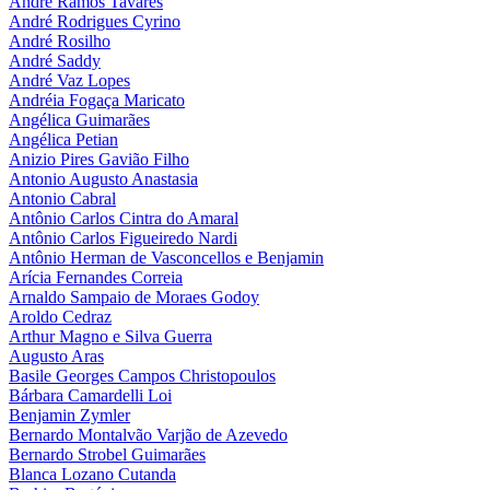
André Ramos Tavares
André Rodrigues Cyrino
André Rosilho
André Saddy
André Vaz Lopes
Andréia Fogaça Maricato
Angélica Guimarães
Angélica Petian
Anizio Pires Gavião Filho
Antonio Augusto Anastasia
Antonio Cabral
Antônio Carlos Cintra do Amaral
Antônio Carlos Figueiredo Nardi
Antônio Herman de Vasconcellos e Benjamin
Arícia Fernandes Correia
Arnaldo Sampaio de Moraes Godoy
Aroldo Cedraz
Arthur Magno e Silva Guerra
Augusto Aras
Basile Georges Campos Christopoulos
Bárbara Camardelli Loi
Benjamin Zymler
Bernardo Montalvão Varjão de Azevedo
Bernardo Strobel Guimarães
Blanca Lozano Cutanda