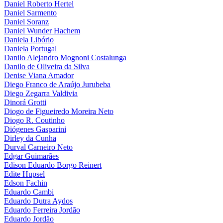
Daniel Roberto Hertel
Daniel Sarmento
Daniel Soranz
Daniel Wunder Hachem
Daniela Libório
Daniela Portugal
Danilo Alejandro Mognoni Costalunga
Danilo de Oliveira da Silva
Denise Viana Amador
Diego Franco de Araújo Jurubeba
Diego Zegarra Valdivia
Dinorá Grotti
Diogo de Figueiredo Moreira Neto
Diogo R. Coutinho
Diógenes Gasparini
Dirley da Cunha
Durval Carneiro Neto
Edgar Guimarães
Edison Eduardo Borgo Reinert
Edite Hupsel
Edson Fachin
Eduardo Cambi
Eduardo Dutra Aydos
Eduardo Ferreira Jordão
Eduardo Jordão