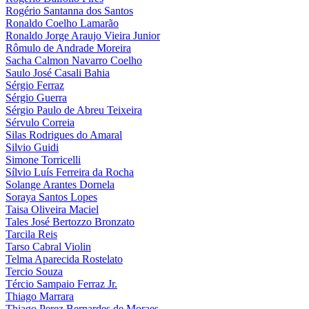
Rogério Santanna dos Santos
Ronaldo Coelho Lamarão
Ronaldo Jorge Araujo Vieira Junior
Rômulo de Andrade Moreira
Sacha Calmon Navarro Coelho
Saulo José Casali Bahia
Sérgio Ferraz
Sérgio Guerra
Sérgio Paulo de Abreu Teixeira
Sérvulo Correia
Silas Rodrigues do Amaral
Silvio Guidi
Simone Torricelli
Sílvio Luís Ferreira da Rocha
Solange Arantes Dornela
Soraya Santos Lopes
Taisa Oliveira Maciel
Tales José Bertozzo Bronzato
Tarcila Reis
Tarso Cabral Violin
Telma Aparecida Rostelato
Tercio Souza
Tércio Sampaio Ferraz Jr.
Thiago Marrara
Thiago Perez Bernardes de Moraes