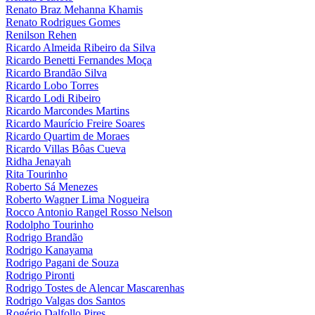
Renato Braz Mehanna Khamis
Renato Rodrigues Gomes
Renilson Rehen
Ricardo Almeida Ribeiro da Silva
Ricardo Benetti Fernandes Moça
Ricardo Brandão Silva
Ricardo Lobo Torres
Ricardo Lodi Ribeiro
Ricardo Marcondes Martins
Ricardo Maurício Freire Soares
Ricardo Quartim de Moraes
Ricardo Villas Bôas Cueva
Ridha Jenayah
Rita Tourinho
Roberto Sá Menezes
Roberto Wagner Lima Nogueira
Rocco Antonio Rangel Rosso Nelson
Rodolpho Tourinho
Rodrigo Brandão
Rodrigo Kanayama
Rodrigo Pagani de Souza
Rodrigo Pironti
Rodrigo Tostes de Alencar Mascarenhas
Rodrigo Valgas dos Santos
Rogério Dalfollo Pires