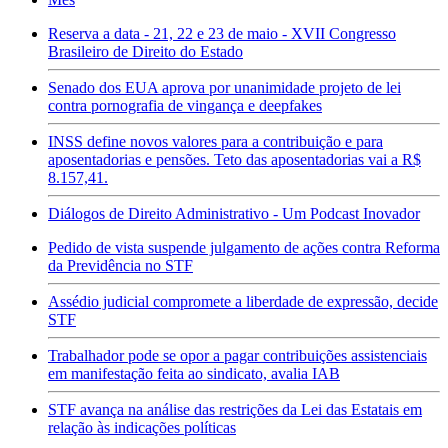
Reserva a data - 21, 22 e 23 de maio - XVII Congresso
Brasileiro de Direito do Estado
Senado dos EUA aprova por unanimidade projeto de lei
contra pornografia de vingança e deepfakes
INSS define novos valores para a contribuição e para
aposentadorias e pensões. Teto das aposentadorias vai a R$
8.157,41.
Diálogos de Direito Administrativo - Um Podcast Inovador
Pedido de vista suspende julgamento de ações contra Reforma
da Previdência no STF
Assédio judicial compromete a liberdade de expressão, decide
STF
Trabalhador pode se opor a pagar contribuições assistenciais
em manifestação feita ao sindicato, avalia IAB
STF avança na análise das restrições da Lei das Estatais em
relação às indicações políticas