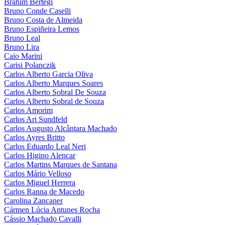
Brahim Bertégi
Bruno Conde Caselli
Bruno Costa de Almeida
Bruno Espiñeira Lemos
Bruno Leal
Bruno Lira
Caio Marini
Carisi Polanczik
Carlos Alberto Garcia Oliva
Carlos Alberto Marques Soares
Carlos Alberto Sobral De Souza
Carlos Alberto Sobral de Souza
Carlos Amorim
Carlos Ari Sundfeld
Carlos Augusto Alcântara Machado
Carlos Ayres Britto
Carlos Eduardo Leal Neri
Carlos Higino Alencar
Carlos Martins Marques de Santana
Carlos Mário Velloso
Carlos Miguel Herrera
Carlos Ranna de Macedo
Carolina Zancaner
Cármen Lúcia Antunes Rocha
Cássio Machado Cavalli