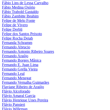
Fábio Lins de Lessa Carvalho
Fábio Medina Osório
Fábio Trabold Gastaldo
Fábio Zambitte Ibrahim
Felipe de Melo Fonte
Felipe de Vivero
Felipe Derbli
Felipe dos Santos Peixoto
Felipe Rocha Deiab
Fernanda Schramm
Fernando Abrucio
Fernando Antonio Ribeiro Soares
Fernando Araújo
Fernando Borges Mânica
Fernando E. Juan Lima
Fernando Grella Vieira
Fernando Leal
Fernando Menegat
Fernando Vernalha Guimarães
Flaviane Ribeiro de Araújo
Flávio Alcoforado
Flávio Amaral Garcia
Flávio Henrique Unes Pereira
Flávio Pansieri
Flávio Willeman