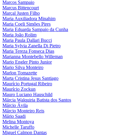
Marcos Sampaio
Marcus Bittencourt
Marçal Justen Filho
Maria Auxiliadora Minahim
Maria Coeli Simões Pires
Maria Eduarda Sampaio da Cunha
Maria João Rolim
Maria Paula Dallari Bucci
Maria Sylvia Zanella Di Pietro
Maria Tereza Fonseca Dias
Marianna Montebello Willeman
Mario Engler Pinto Junior
Mario Silva Monteiro
Marlon Tomazette
Marta Cristina Jesus Santiago
Maurício Portugal Ribeiro
Maurício Zockun
Mauro Luciano Hauschild
Márcia Walquiria Batista dos Santos
Márcio Ávila
Márcio Monteiro Reis
Mário Saadi
Melina Montoya
Michelle Taruffo
Miguel Calmon Dantas