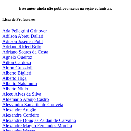
Este autor ainda não publicou textos na seção colunistas.
Lista de Professores
Ada Pellegrini Grinover
Adilson Abreu Dallari
Adilson Josemar Puhl
Adriane Ricieri Brito
Adriano Soares da Costa
Agnelo Queiroz
Ailton Cardozo
Airton Grazzioli
Alberto Biglieri
Alberto Higa
Alberto Nakamura
Alberto Ninio
Alceu Alves da Silva
Aldemario Araujo Castro
Alessandro Samartin de Gouveia
Alexandre Aragão
Alexandre Cordeiro
Alexandre Douglas Zaidan de Carvalho
Alexandre Magno Fernandes Moreira
Alexandre Mazza