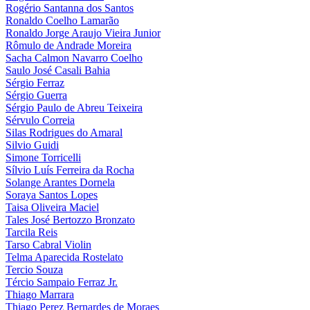
Rogério Santanna dos Santos
Ronaldo Coelho Lamarão
Ronaldo Jorge Araujo Vieira Junior
Rômulo de Andrade Moreira
Sacha Calmon Navarro Coelho
Saulo José Casali Bahia
Sérgio Ferraz
Sérgio Guerra
Sérgio Paulo de Abreu Teixeira
Sérvulo Correia
Silas Rodrigues do Amaral
Silvio Guidi
Simone Torricelli
Sílvio Luís Ferreira da Rocha
Solange Arantes Dornela
Soraya Santos Lopes
Taisa Oliveira Maciel
Tales José Bertozzo Bronzato
Tarcila Reis
Tarso Cabral Violin
Telma Aparecida Rostelato
Tercio Souza
Tércio Sampaio Ferraz Jr.
Thiago Marrara
Thiago Perez Bernardes de Moraes