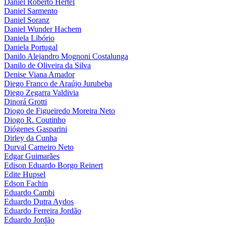
Daniel Roberto Hertel
Daniel Sarmento
Daniel Soranz
Daniel Wunder Hachem
Daniela Libório
Daniela Portugal
Danilo Alejandro Mognoni Costalunga
Danilo de Oliveira da Silva
Denise Viana Amador
Diego Franco de Araújo Jurubeba
Diego Zegarra Valdivia
Dinorá Grotti
Diogo de Figueiredo Moreira Neto
Diogo R. Coutinho
Diógenes Gasparini
Dirley da Cunha
Durval Carneiro Neto
Edgar Guimarães
Edison Eduardo Borgo Reinert
Edite Hupsel
Edson Fachin
Eduardo Cambi
Eduardo Dutra Aydos
Eduardo Ferreira Jordão
Eduardo Jordão