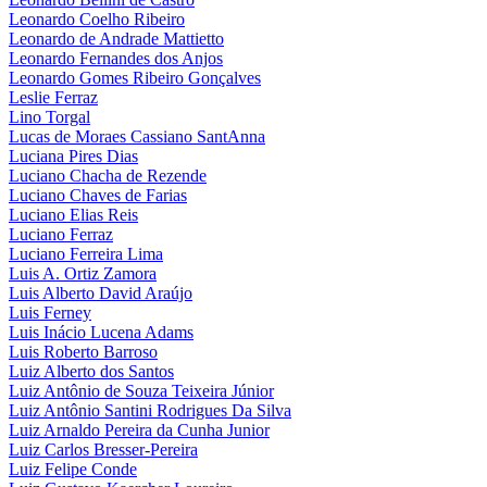
Leonardo Coelho Ribeiro
Leonardo de Andrade Mattietto
Leonardo Fernandes dos Anjos
Leonardo Gomes Ribeiro Gonçalves
Leslie Ferraz
Lino Torgal
Lucas de Moraes Cassiano SantAnna
Luciana Pires Dias
Luciano Chacha de Rezende
Luciano Chaves de Farias
Luciano Elias Reis
Luciano Ferraz
Luciano Ferreira Lima
Luis A. Ortiz Zamora
Luis Alberto David Araújo
Luis Ferney
Luis Inácio Lucena Adams
Luis Roberto Barroso
Luiz Alberto dos Santos
Luiz Antônio de Souza Teixeira Júnior
Luiz Antônio Santini Rodrigues Da Silva
Luiz Arnaldo Pereira da Cunha Junior
Luiz Carlos Bresser-Pereira
Luiz Felipe Conde