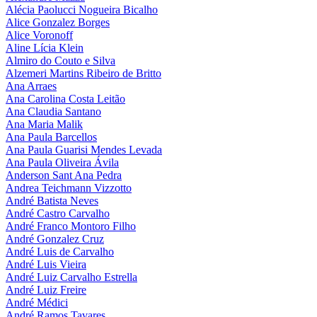
Alécia Paolucci Nogueira Bicalho
Alice Gonzalez Borges
Alice Voronoff
Aline Lícia Klein
Almiro do Couto e Silva
Alzemeri Martins Ribeiro de Britto
Ana Arraes
Ana Carolina Costa Leitão
Ana Claudia Santano
Ana Maria Malik
Ana Paula Barcellos
Ana Paula Guarisi Mendes Levada
Ana Paula Oliveira Ávila
Anderson Sant Ana Pedra
Andrea Teichmann Vizzotto
André Batista Neves
André Castro Carvalho
André Franco Montoro Filho
André Gonzalez Cruz
André Luis de Carvalho
André Luis Vieira
André Luiz Carvalho Estrella
André Luiz Freire
André Médici
André Ramos Tavares