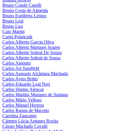
Bruno Conde Caselli
Bruno Costa de Almeida
Bruno Espiñeira Lemos
Bruno Leal
Bruno Lira
Caio Marini
Carisi Polanczik
Carlos Alberto Garcia Oliva
Carlos Alberto Marques Soares
Carlos Alberto Sobral De Souza
Carlos Alberto Sobral de Souza
Carlos Amorim
Carlos Ari Sundfeld
Carlos Augusto Alcântara Machado
Carlos Ayres Britto
Carlos Eduardo Leal Neri
Carlos Higino Alencar
Carlos Martins Marques de Santana
Carlos Mário Velloso
Carlos Miguel Herrera
Carlos Ranna de Macedo
Carolina Zancaner
Cármen Lúcia Antunes Rocha
Cássio Machado Cavalli