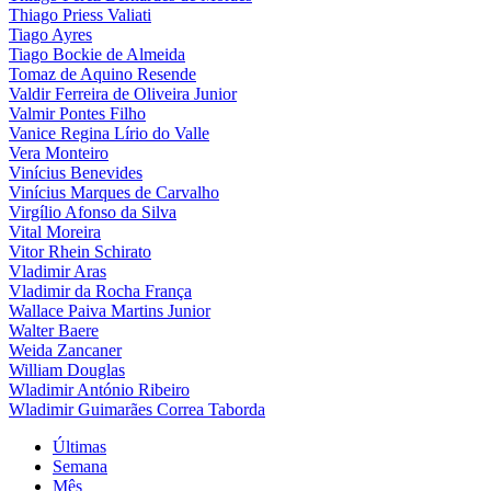
Thiago Priess Valiati
Tiago Ayres
Tiago Bockie de Almeida
Tomaz de Aquino Resende
Valdir Ferreira de Oliveira Junior
Valmir Pontes Filho
Vanice Regina Lírio do Valle
Vera Monteiro
Vinícius Benevides
Vinícius Marques de Carvalho
Virgílio Afonso da Silva
Vital Moreira
Vitor Rhein Schirato
Vladimir Aras
Vladimir da Rocha França
Wallace Paiva Martins Junior
Walter Baere
Weida Zancaner
William Douglas
Wladimir António Ribeiro
Wladimir Guimarães Correa Taborda
Últimas
Semana
Mês