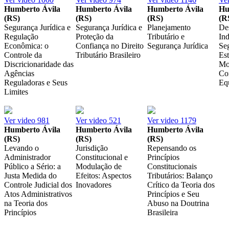
Humberto Ávila
Humberto Ávila
Humberto Ávila
Hu
(RS)
(RS)
(RS)
(R
Segurança Jurídica e
Segurança Jurídica e
Planejamento
De
Regulação
Proteção da
Tributário e
Ind
Econômica: o
Confiança no Direito
Segurança Jurídica
Seg
Controle da
Tributário Brasileiro
Est
Discricionaridade das
Mo
Agências
Co
Reguladoras e Seus
Equ
Limites
Ver video
981
Ver video
521
Ver video
1179
Humberto Ávila
Humberto Ávila
Humberto Ávila
(RS)
(RS)
(RS)
Levando o
Jurisdição
Repensando os
Administrador
Constitucional e
Princípios
Público a Sério: a
Modulação de
Constitucionais
Justa Medida do
Efeitos: Aspectos
Tributários: Balanço
Controle Judicial dos
Inovadores
Crítico da Teoria dos
Atos Administrativos
Princípios e Seu
na Teoria dos
Abuso na Doutrina
Princípios
Brasileira