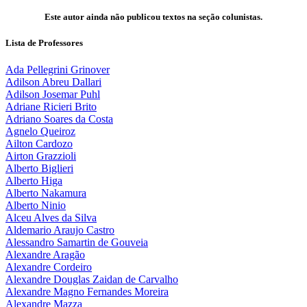
Este autor ainda não publicou textos na seção colunistas.
Lista de Professores
Ada Pellegrini Grinover
Adilson Abreu Dallari
Adilson Josemar Puhl
Adriane Ricieri Brito
Adriano Soares da Costa
Agnelo Queiroz
Ailton Cardozo
Airton Grazzioli
Alberto Biglieri
Alberto Higa
Alberto Nakamura
Alberto Ninio
Alceu Alves da Silva
Aldemario Araujo Castro
Alessandro Samartin de Gouveia
Alexandre Aragão
Alexandre Cordeiro
Alexandre Douglas Zaidan de Carvalho
Alexandre Magno Fernandes Moreira
Alexandre Mazza