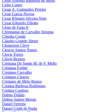
Celso Antônio Bandeira de Mello
Celso Castro
Cesar A. Guimarães Pereira
Cesar Garcia Novoa
Cesar Rômulo Silveira Neto
Cezar Eduardo Ziliotto
César de Faria Jr
Christianne de Carvalho Stroppa
Cláudia Costin
Cláudio Grande Júnior
Clemerson Cleve
Cleucio Santos Nunes
Clovis Torres
Clóvis Beznos
Cristiana De Santis M. de F. Mello
Cristiana Fortini
Cristiano Carvalho
Cristiano Chaves
Cristiano de Melo Bastos
Cristina Barbosa Rodrigues
Cristina Cardoso
Dalmo Dallari
Dalton Santos Morais
Daniel Ferreira
Daniel Giotti de Paula