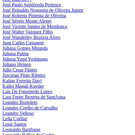
José Paulo Sepúlveda Pertence
José Reinaldo Nogueira de Oliveira Junior
José Roberto Pimenta de Oliveira
José Sérgio Monte Alegre
José Vicente Santos de Mendonça
José Walter Vazquez Filho
José Wanderley Bezerra Alves
Juan Carlos Cassagne
Juliana Gomes Miranda
Juliana Palma
Juliana Yumi Yoshinaga
Juliano Heinen
Julio Cesar Finger
Juscimar Pinto Ribeiro
Kaline Ferreira Davi
Katlei Magali Kussler
Lais De Figueiredo Lopes
Lara Freire Bezerra de SantAnna
Leandro Bortoleto
Leandro Coelho de Carvalho
Leandro Velloso
Leila Cuéllar
Lenir Santos
Leonardo Barifouse
Leonardo Bellini de Castro