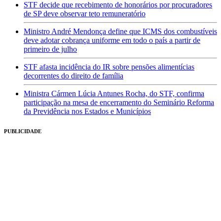
STF decide que recebimento de honorários por procuradores
de SP deve observar teto remuneratório
Ministro André Mendonça define que ICMS dos combustíveis
deve adotar cobrança uniforme em todo o país a partir de
primeiro de julho
STF afasta incidência do IR sobre pensões alimentícias
decorrentes do direito de família
Ministra Cármen Lúcia Antunes Rocha, do STF, confirma
participação na mesa de encerramento do Seminário Reforma
da Previdência nos Estados e Municípios
PUBLICIDADE