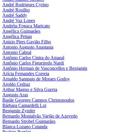
André Rodrigues Cyrino
André Rosilho
André Saddy
André Vaz Lopes
Andréia Fogaça Maricato
Angélica Guimarães
Angélica Petian
Anizio Pires Gavião Filho
Antonio Augusto Anastasia
Antonio Cabral
Antônio Carlos Cintra do Amaral
Antônio Carlos Figueiredo Nardi
Antônio Herman de Vasconcellos e Benjamin
Arícia Fernandes Correia
Arnaldo Sampaio de Moraes Godoy
Aroldo Cedraz
Arthur Magno e Silva Guerra
Augusto Aras
Basile Georges Campos Christopoulos
Bárbara Camardelli Loi
Benjamin Zymler
Bernardo Montalvão Varjão de Azevedo
Bernardo Strobel Guimarães
Blanca Lozano Cutanda
Brahim Bertégi