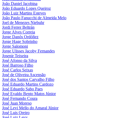
João Daniel Jacobina
João Eduardo Lopes Queiroz
João Luiz Martins Esteves
João Paulo Fanucchi de Almeida Melo
Joel de Menezes Niebuhr
Jordi Ferrer Beltrán
Jorge Alves Correia
Jorge Danós Ordóñez
Jorge Hage Sobrinho
Jorge Salomoni
Jorge Ulisses Jacoby Fernandes
Josenir Teixeira
José Afonso da Silva
José Barroso Filho
José Carlos Seixas
José de Oliveira Ascensão
José dos Santos Carvalho Filho
José Eduardo Martins Cardozo
José Eduardo Sabo Paes
José Evaldo Bento Matos Júnior
José Fernando Coura
José Juan Moreso
José Levi Mello do Amaral Júnior
José Luis Oreiro
José Luiz Levy