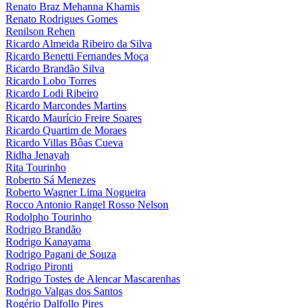
Renato Braz Mehanna Khamis
Renato Rodrigues Gomes
Renilson Rehen
Ricardo Almeida Ribeiro da Silva
Ricardo Benetti Fernandes Moça
Ricardo Brandão Silva
Ricardo Lobo Torres
Ricardo Lodi Ribeiro
Ricardo Marcondes Martins
Ricardo Maurício Freire Soares
Ricardo Quartim de Moraes
Ricardo Villas Bôas Cueva
Ridha Jenayah
Rita Tourinho
Roberto Sá Menezes
Roberto Wagner Lima Nogueira
Rocco Antonio Rangel Rosso Nelson
Rodolpho Tourinho
Rodrigo Brandão
Rodrigo Kanayama
Rodrigo Pagani de Souza
Rodrigo Pironti
Rodrigo Tostes de Alencar Mascarenhas
Rodrigo Valgas dos Santos
Rogério Dalfollo Pires