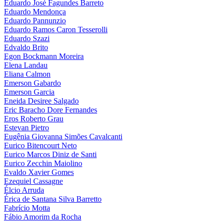
Eduardo José Fagundes Barreto
Eduardo Mendonça
Eduardo Pannunzio
Eduardo Ramos Caron Tesserolli
Eduardo Szazi
Edvaldo Brito
Egon Bockmann Moreira
Elena Landau
Eliana Calmon
Emerson Gabardo
Emerson Garcia
Eneida Desiree Salgado
Eric Baracho Dore Fernandes
Eros Roberto Grau
Estevan Pietro
Eugênia Giovanna Simões Cavalcanti
Eurico Bitencourt Neto
Eurico Marcos Diniz de Santi
Eurico Zecchin Maiolino
Evaldo Xavier Gomes
Ezequiel Cassagne
Élcio Arruda
Érica de Santana Silva Barretto
Fabrício Motta
Fábio Amorim da Rocha