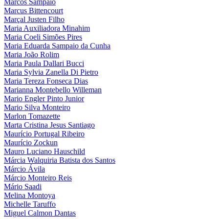
Marcos Sampaio
Marcus Bittencourt
Marçal Justen Filho
Maria Auxiliadora Minahim
Maria Coeli Simões Pires
Maria Eduarda Sampaio da Cunha
Maria João Rolim
Maria Paula Dallari Bucci
Maria Sylvia Zanella Di Pietro
Maria Tereza Fonseca Dias
Marianna Montebello Willeman
Mario Engler Pinto Junior
Mario Silva Monteiro
Marlon Tomazette
Marta Cristina Jesus Santiago
Maurício Portugal Ribeiro
Maurício Zockun
Mauro Luciano Hauschild
Márcia Walquiria Batista dos Santos
Márcio Ávila
Márcio Monteiro Reis
Mário Saadi
Melina Montoya
Michelle Taruffo
Miguel Calmon Dantas