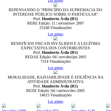
Ler artigo
REPENSANDO O "PRINCÍPIO DA SUPREMACIA DO
INTERESSE PÚBLICO SOBRE O PARTICULAR"
Prof.
Humberto Ávila (RS)
RERE Edição: 11 | set/out/nov 2007
25248
Visualizações
Ler artigo
BENEFÍCIOS FISCAIS INVÁLIDOS E A LEGÍTIMA
EXPECTATIVA DOS CONTRIBUINTES
Prof.
Humberto Ávila (RS)
REDAE Edição: 04 | nov/dez/jan 2005
7314
Visualizações
Ler artigo
MORALIDADE, RAZOABILIDADE E EFICIÊNCIA NA
ATIVIDADE ADMINISTRATIVA
Prof.
Humberto Ávila (RS)
REDE Edição: 04 | out/nov/dez 2005
14615
Visualizações
Ler artigo
Ver video
1000
Ver video
974
Ver video
1146
Ve