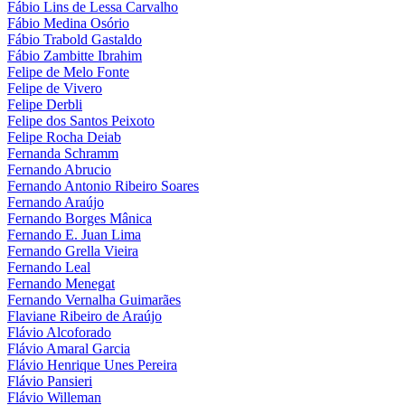
Fábio Lins de Lessa Carvalho
Fábio Medina Osório
Fábio Trabold Gastaldo
Fábio Zambitte Ibrahim
Felipe de Melo Fonte
Felipe de Vivero
Felipe Derbli
Felipe dos Santos Peixoto
Felipe Rocha Deiab
Fernanda Schramm
Fernando Abrucio
Fernando Antonio Ribeiro Soares
Fernando Araújo
Fernando Borges Mânica
Fernando E. Juan Lima
Fernando Grella Vieira
Fernando Leal
Fernando Menegat
Fernando Vernalha Guimarães
Flaviane Ribeiro de Araújo
Flávio Alcoforado
Flávio Amaral Garcia
Flávio Henrique Unes Pereira
Flávio Pansieri
Flávio Willeman