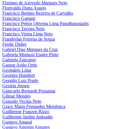
Floriano de Azevedo Marques Neto
Florivaldo Dutra Araujo
Francisco Bertino Bezerra de Carvalho
Francisco Gaetani
Francisco Petros Oliveira Lima Papathanasiadis
Francisco Taveira Neto
Francisco Vieira Lima Neto
Franderlan Ferreira de Souza
Fredie Didier
Gabriel Dias Marques da Cruz
Gabriela Miniussi Engler Pinto
Gabriela Zancaner
Gaspar Ariño Ortiz
Geomário Lima
Georges Humbert
Geraldo Luiz Prado
Geziela Jensen
Giancarlo Bernardi Possamai
Gilmar Mendes
Gonzalo Vecina Neto
Grace Maria Fernandes Mendonça
Guilherme Franzen Rizzo
Guilherme Jardim Jurksaitis
Gustavo Amaral
Gustavo Amorim Antunes