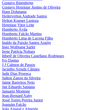
Gustavo Binenbojm
Gustavo Henrique Justino de Oliveira
Hans Dohmann
Hederverton Andrade Santos
Helton Kramer Lustoza
Henrique Vitor Leite
Humberto Ávila
Humberto Falcão Martins
Humberto Lima de Lucena Filho
Inaldo da Paixão Santos Araújo
Ingo Wolfgang Sarlet
Irene Patrícia Nohara
Itiberê de Oliveira Castellano Rodrigues
Ivo Dantas
J J Calmon de Passos
Jacintho Arruda Câmara
Jadir Dias Proença
Jailton Zanon da Silveira
Jaime Barreiros Neto
Jair Eduardo Santana
Januario Montone
Jean-Bernard Auby
Jessé Torres Pereira Junior
Joaquim Falcão
João Amaral e Almeida