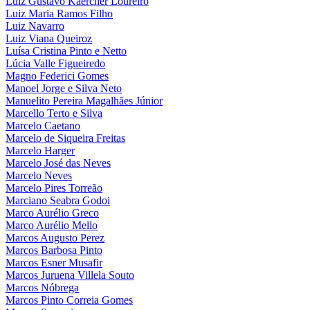
Luiz Gustavo Kaercher Loureiro
Luiz Maria Ramos Filho
Luiz Navarro
Luiz Viana Queiroz
Luísa Cristina Pinto e Netto
Lúcia Valle Figueiredo
Magno Federici Gomes
Manoel Jorge e Silva Neto
Manuelito Pereira Magalhães Júnior
Marcello Terto e Silva
Marcelo Caetano
Marcelo de Siqueira Freitas
Marcelo Harger
Marcelo José das Neves
Marcelo Neves
Marcelo Pires Torreão
Marciano Seabra Godoi
Marco Aurélio Greco
Marco Aurélio Mello
Marcos Augusto Perez
Marcos Barbosa Pinto
Marcos Esner Musafir
Marcos Juruena Villela Souto
Marcos Nóbrega
Marcos Pinto Correia Gomes