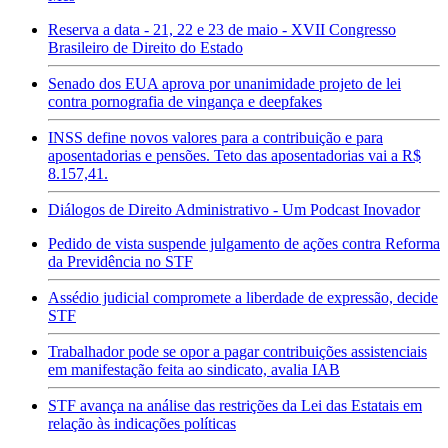
Reserva a data - 21, 22 e 23 de maio - XVII Congresso
Brasileiro de Direito do Estado
Senado dos EUA aprova por unanimidade projeto de lei
contra pornografia de vingança e deepfakes
INSS define novos valores para a contribuição e para
aposentadorias e pensões. Teto das aposentadorias vai a R$
8.157,41.
Diálogos de Direito Administrativo - Um Podcast Inovador
Pedido de vista suspende julgamento de ações contra Reforma
da Previdência no STF
Assédio judicial compromete a liberdade de expressão, decide
STF
Trabalhador pode se opor a pagar contribuições assistenciais
em manifestação feita ao sindicato, avalia IAB
STF avança na análise das restrições da Lei das Estatais em
relação às indicações políticas