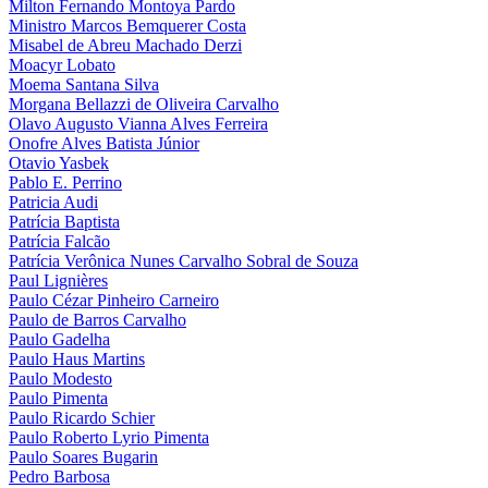
Milton Fernando Montoya Pardo
Ministro Marcos Bemquerer Costa
Misabel de Abreu Machado Derzi
Moacyr Lobato
Moema Santana Silva
Morgana Bellazzi de Oliveira Carvalho
Olavo Augusto Vianna Alves Ferreira
Onofre Alves Batista Júnior
Otavio Yasbek
Pablo E. Perrino
Patricia Audi
Patrícia Baptista
Patrícia Falcão
Patrícia Verônica Nunes Carvalho Sobral de Souza
Paul Lignières
Paulo Cézar Pinheiro Carneiro
Paulo de Barros Carvalho
Paulo Gadelha
Paulo Haus Martins
Paulo Modesto
Paulo Pimenta
Paulo Ricardo Schier
Paulo Roberto Lyrio Pimenta
Paulo Soares Bugarin
Pedro Barbosa