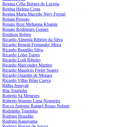
Regina Célia Borges de Lucena
Regina Helena Costa
Regina Maria Macedo Nery Ferrari
Renata Peixoto
Renato Braz Mehanna Khamis
Renato Rodrigues Gomes
Renilson Rehen
Ricardo Almeida Ribeiro da Silva
Ricardo Benetti Fernandes Moça
Ricardo Brandão Silva
Ricardo Lobo Torres
Ricardo Lodi Ribeiro
Ricardo Marcondes Martins
Ricardo Maurício Freire Soares
Ricardo Quartim de Moraes
Ricardo Villas Bôas Cueva
Ridha Jenayah
Rita Tourinho
Roberto Sá Menezes
Roberto Wagner Lima Nogueira
Rocco Antonio Rangel Rosso Nelson
Rodolpho Tourinho
Rodrigo Brandão
Rodrigo Kanayama
Rodrigo Pagani de Souza