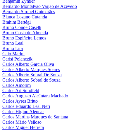
Benjamin Zymler
Bernardo Montalvão Varjão de Azevedo
Bernardo Strobel Guimarães
Blanca Lozano Cutanda
Brahim Bertégi
Bruno Conde Caselli
Bruno Costa de Almeida
Bruno Espiñeira Lemos
Bruno Leal
Bruno Lira
Caio Marini
Carisi Polanczik
Carlos Alberto Garcia Oliva
Carlos Alberto Marques Soares
Carlos Alberto Sobral De Souza
Carlos Alberto Sobral de Souza
Carlos Amorim
Carlos Ari Sundfeld
Carlos Augusto Alcântara Machado
Carlos Ayres Britto
Carlos Eduardo Leal Neri
Carlos Higino Alencar
Carlos Martins Marques de Santana
Carlos Mário Velloso
Carlos Miguel Herrera