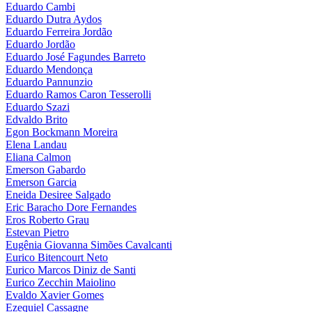
Eduardo Cambi
Eduardo Dutra Aydos
Eduardo Ferreira Jordão
Eduardo Jordão
Eduardo José Fagundes Barreto
Eduardo Mendonça
Eduardo Pannunzio
Eduardo Ramos Caron Tesserolli
Eduardo Szazi
Edvaldo Brito
Egon Bockmann Moreira
Elena Landau
Eliana Calmon
Emerson Gabardo
Emerson Garcia
Eneida Desiree Salgado
Eric Baracho Dore Fernandes
Eros Roberto Grau
Estevan Pietro
Eugênia Giovanna Simões Cavalcanti
Eurico Bitencourt Neto
Eurico Marcos Diniz de Santi
Eurico Zecchin Maiolino
Evaldo Xavier Gomes
Ezequiel Cassagne