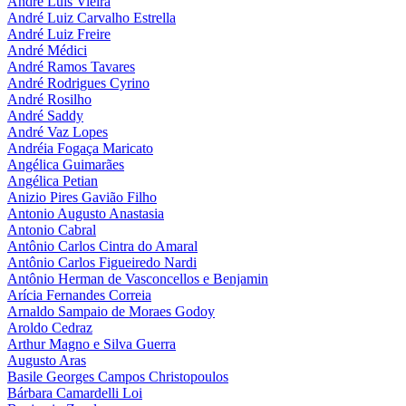
André Luis Vieira
André Luiz Carvalho Estrella
André Luiz Freire
André Médici
André Ramos Tavares
André Rodrigues Cyrino
André Rosilho
André Saddy
André Vaz Lopes
Andréia Fogaça Maricato
Angélica Guimarães
Angélica Petian
Anizio Pires Gavião Filho
Antonio Augusto Anastasia
Antonio Cabral
Antônio Carlos Cintra do Amaral
Antônio Carlos Figueiredo Nardi
Antônio Herman de Vasconcellos e Benjamin
Arícia Fernandes Correia
Arnaldo Sampaio de Moraes Godoy
Aroldo Cedraz
Arthur Magno e Silva Guerra
Augusto Aras
Basile Georges Campos Christopoulos
Bárbara Camardelli Loi