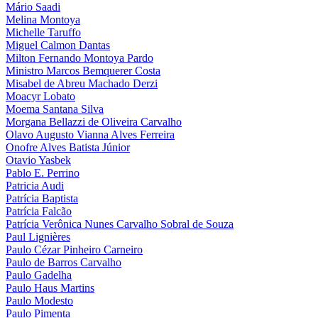
Mário Saadi
Melina Montoya
Michelle Taruffo
Miguel Calmon Dantas
Milton Fernando Montoya Pardo
Ministro Marcos Bemquerer Costa
Misabel de Abreu Machado Derzi
Moacyr Lobato
Moema Santana Silva
Morgana Bellazzi de Oliveira Carvalho
Olavo Augusto Vianna Alves Ferreira
Onofre Alves Batista Júnior
Otavio Yasbek
Pablo E. Perrino
Patricia Audi
Patrícia Baptista
Patrícia Falcão
Patrícia Verônica Nunes Carvalho Sobral de Souza
Paul Lignières
Paulo Cézar Pinheiro Carneiro
Paulo de Barros Carvalho
Paulo Gadelha
Paulo Haus Martins
Paulo Modesto
Paulo Pimenta