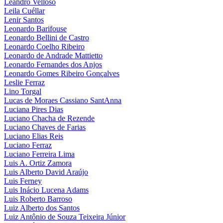
Leandro Velloso
Leila Cuéllar
Lenir Santos
Leonardo Barifouse
Leonardo Bellini de Castro
Leonardo Coelho Ribeiro
Leonardo de Andrade Mattietto
Leonardo Fernandes dos Anjos
Leonardo Gomes Ribeiro Gonçalves
Leslie Ferraz
Lino Torgal
Lucas de Moraes Cassiano SantAnna
Luciana Pires Dias
Luciano Chacha de Rezende
Luciano Chaves de Farias
Luciano Elias Reis
Luciano Ferraz
Luciano Ferreira Lima
Luis A. Ortiz Zamora
Luis Alberto David Araújo
Luis Ferney
Luis Inácio Lucena Adams
Luis Roberto Barroso
Luiz Alberto dos Santos
Luiz Antônio de Souza Teixeira Júnior