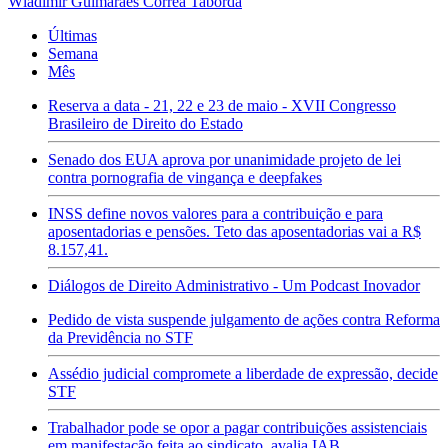
Wladimir Guimarães Correa Taborda
Últimas
Semana
Mês
Reserva a data - 21, 22 e 23 de maio - XVII Congresso
Brasileiro de Direito do Estado
Senado dos EUA aprova por unanimidade projeto de lei
contra pornografia de vingança e deepfakes
INSS define novos valores para a contribuição e para
aposentadorias e pensões. Teto das aposentadorias vai a R$
8.157,41.
Diálogos de Direito Administrativo - Um Podcast Inovador
Pedido de vista suspende julgamento de ações contra Reforma
da Previdência no STF
Assédio judicial compromete a liberdade de expressão, decide
STF
Trabalhador pode se opor a pagar contribuições assistenciais
em manifestação feita ao sindicato, avalia IAB