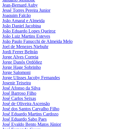
Jean-Bernard Auby
Jessé Torres Pereira Junior
Joaquim Falcão
João Amaral e Almeida
João Daniel Jacobina
João Eduardo Lopes Queiroz
João Luiz Martins Esteves
João Paulo Fanucchi de Almeida Melo
Joel de Menezes Niebuhr
Jordi Ferrer Beltrán
Jorge Alves Correia
Jorge Danós Ordóñez
Jorge Hage Sobrinho
Jorge Salomoni
Jorge Ulisses Jacoby Fernandes
Josenir Teixeira
José Afonso da Silva
José Barroso Filho
José Carlos Seixas
José de Oliveira Ascensão
José dos Santos Carvalho Filho
José Eduardo Martins Cardozo
José Eduardo Sabo Paes
José Evaldo Bento Matos Júnior