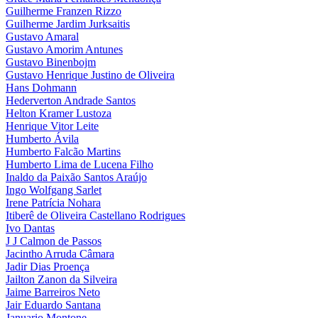
Guilherme Franzen Rizzo
Guilherme Jardim Jurksaitis
Gustavo Amaral
Gustavo Amorim Antunes
Gustavo Binenbojm
Gustavo Henrique Justino de Oliveira
Hans Dohmann
Hederverton Andrade Santos
Helton Kramer Lustoza
Henrique Vitor Leite
Humberto Ávila
Humberto Falcão Martins
Humberto Lima de Lucena Filho
Inaldo da Paixão Santos Araújo
Ingo Wolfgang Sarlet
Irene Patrícia Nohara
Itiberê de Oliveira Castellano Rodrigues
Ivo Dantas
J J Calmon de Passos
Jacintho Arruda Câmara
Jadir Dias Proença
Jailton Zanon da Silveira
Jaime Barreiros Neto
Jair Eduardo Santana
Januario Montone