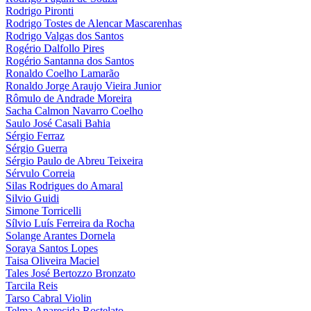
Rodrigo Pironti
Rodrigo Tostes de Alencar Mascarenhas
Rodrigo Valgas dos Santos
Rogério Dalfollo Pires
Rogério Santanna dos Santos
Ronaldo Coelho Lamarão
Ronaldo Jorge Araujo Vieira Junior
Rômulo de Andrade Moreira
Sacha Calmon Navarro Coelho
Saulo José Casali Bahia
Sérgio Ferraz
Sérgio Guerra
Sérgio Paulo de Abreu Teixeira
Sérvulo Correia
Silas Rodrigues do Amaral
Silvio Guidi
Simone Torricelli
Sílvio Luís Ferreira da Rocha
Solange Arantes Dornela
Soraya Santos Lopes
Taisa Oliveira Maciel
Tales José Bertozzo Bronzato
Tarcila Reis
Tarso Cabral Violin
Telma Aparecida Rostelato