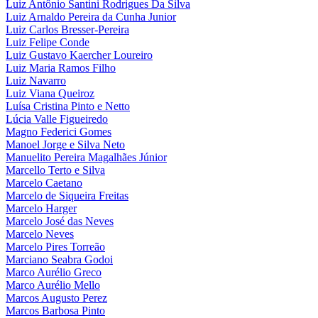
Luiz Antônio Santini Rodrigues Da Silva
Luiz Arnaldo Pereira da Cunha Junior
Luiz Carlos Bresser-Pereira
Luiz Felipe Conde
Luiz Gustavo Kaercher Loureiro
Luiz Maria Ramos Filho
Luiz Navarro
Luiz Viana Queiroz
Luísa Cristina Pinto e Netto
Lúcia Valle Figueiredo
Magno Federici Gomes
Manoel Jorge e Silva Neto
Manuelito Pereira Magalhães Júnior
Marcello Terto e Silva
Marcelo Caetano
Marcelo de Siqueira Freitas
Marcelo Harger
Marcelo José das Neves
Marcelo Neves
Marcelo Pires Torreão
Marciano Seabra Godoi
Marco Aurélio Greco
Marco Aurélio Mello
Marcos Augusto Perez
Marcos Barbosa Pinto