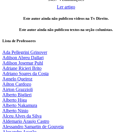
Ler artigo
Este autor ainda não publicou vídeos na Tv Direito.
Este autor ainda não publicou textos na seção colunistas.
Lista de Professores
Ada Pellegrini Grinover
Adilson Abreu Dallari
Adilson Josemar Puhl
Adriane Ricieri Brito
Adriano Soares da Costa
Agnelo Queiroz
Ailton Cardozo
Airton Grazzioli
Alberto Biglieri
Alberto Higa
Alberto Nakamura
Alberto Ninio
Alceu Alves da Silva
Aldemario Araujo Castro
Alessandro Samartin de Gouveia
Alexandre Aragão