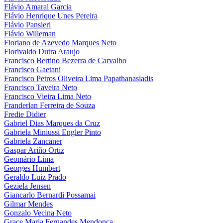
Flávio Amaral Garcia
Flávio Henrique Unes Pereira
Flávio Pansieri
Flávio Willeman
Floriano de Azevedo Marques Neto
Florivaldo Dutra Araujo
Francisco Bertino Bezerra de Carvalho
Francisco Gaetani
Francisco Petros Oliveira Lima Papathanasiadis
Francisco Taveira Neto
Francisco Vieira Lima Neto
Franderlan Ferreira de Souza
Fredie Didier
Gabriel Dias Marques da Cruz
Gabriela Miniussi Engler Pinto
Gabriela Zancaner
Gaspar Ariño Ortiz
Geomário Lima
Georges Humbert
Geraldo Luiz Prado
Geziela Jensen
Giancarlo Bernardi Possamai
Gilmar Mendes
Gonzalo Vecina Neto
Grace Maria Fernandes Mendonça