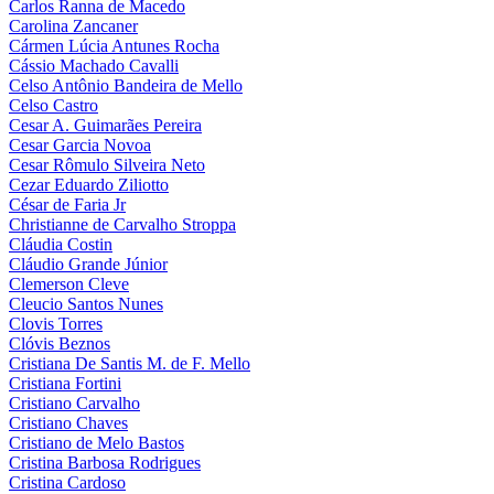
Carlos Ranna de Macedo
Carolina Zancaner
Cármen Lúcia Antunes Rocha
Cássio Machado Cavalli
Celso Antônio Bandeira de Mello
Celso Castro
Cesar A. Guimarães Pereira
Cesar Garcia Novoa
Cesar Rômulo Silveira Neto
Cezar Eduardo Ziliotto
César de Faria Jr
Christianne de Carvalho Stroppa
Cláudia Costin
Cláudio Grande Júnior
Clemerson Cleve
Cleucio Santos Nunes
Clovis Torres
Clóvis Beznos
Cristiana De Santis M. de F. Mello
Cristiana Fortini
Cristiano Carvalho
Cristiano Chaves
Cristiano de Melo Bastos
Cristina Barbosa Rodrigues
Cristina Cardoso