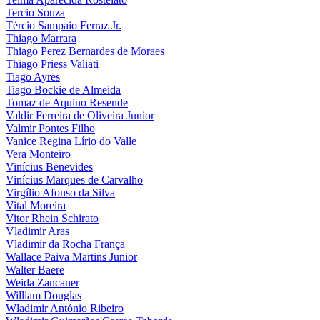
Tercio Souza
Tércio Sampaio Ferraz Jr.
Thiago Marrara
Thiago Perez Bernardes de Moraes
Thiago Priess Valiati
Tiago Ayres
Tiago Bockie de Almeida
Tomaz de Aquino Resende
Valdir Ferreira de Oliveira Junior
Valmir Pontes Filho
Vanice Regina Lírio do Valle
Vera Monteiro
Vinícius Benevides
Vinícius Marques de Carvalho
Virgílio Afonso da Silva
Vital Moreira
Vitor Rhein Schirato
Vladimir Aras
Vladimir da Rocha França
Wallace Paiva Martins Junior
Walter Baere
Weida Zancaner
William Douglas
Wladimir António Ribeiro