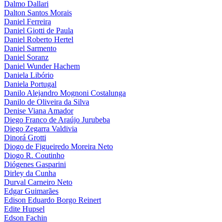
Dalmo Dallari
Dalton Santos Morais
Daniel Ferreira
Daniel Giotti de Paula
Daniel Roberto Hertel
Daniel Sarmento
Daniel Soranz
Daniel Wunder Hachem
Daniela Libório
Daniela Portugal
Danilo Alejandro Mognoni Costalunga
Danilo de Oliveira da Silva
Denise Viana Amador
Diego Franco de Araújo Jurubeba
Diego Zegarra Valdivia
Dinorá Grotti
Diogo de Figueiredo Moreira Neto
Diogo R. Coutinho
Diógenes Gasparini
Dirley da Cunha
Durval Carneiro Neto
Edgar Guimarães
Edison Eduardo Borgo Reinert
Edite Hupsel
Edson Fachin