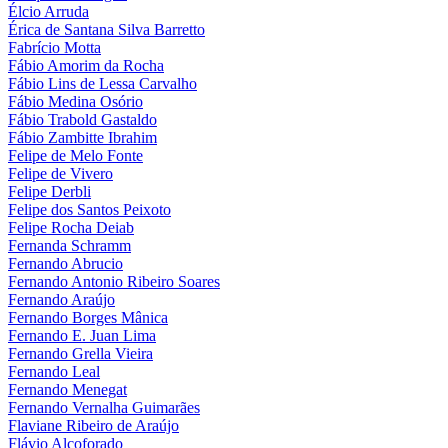
Élcio Arruda
Érica de Santana Silva Barretto
Fabrício Motta
Fábio Amorim da Rocha
Fábio Lins de Lessa Carvalho
Fábio Medina Osório
Fábio Trabold Gastaldo
Fábio Zambitte Ibrahim
Felipe de Melo Fonte
Felipe de Vivero
Felipe Derbli
Felipe dos Santos Peixoto
Felipe Rocha Deiab
Fernanda Schramm
Fernando Abrucio
Fernando Antonio Ribeiro Soares
Fernando Araújo
Fernando Borges Mânica
Fernando E. Juan Lima
Fernando Grella Vieira
Fernando Leal
Fernando Menegat
Fernando Vernalha Guimarães
Flaviane Ribeiro de Araújo
Flávio Alcoforado