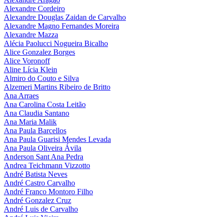
Alexandre Cordeiro
Alexandre Douglas Zaidan de Carvalho
Alexandre Magno Fernandes Moreira
Alexandre Mazza
Alécia Paolucci Nogueira Bicalho
Alice Gonzalez Borges
Alice Voronoff
Aline Lícia Klein
Almiro do Couto e Silva
Alzemeri Martins Ribeiro de Britto
Ana Arraes
Ana Carolina Costa Leitão
Ana Claudia Santano
Ana Maria Malik
Ana Paula Barcellos
Ana Paula Guarisi Mendes Levada
Ana Paula Oliveira Ávila
Anderson Sant Ana Pedra
Andrea Teichmann Vizzotto
André Batista Neves
André Castro Carvalho
André Franco Montoro Filho
André Gonzalez Cruz
André Luis de Carvalho