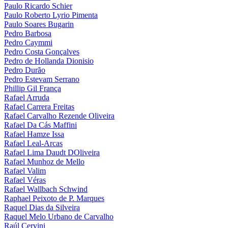
Paulo Ricardo Schier
Paulo Roberto Lyrio Pimenta
Paulo Soares Bugarin
Pedro Barbosa
Pedro Caymmi
Pedro Costa Gonçalves
Pedro de Hollanda Dionisio
Pedro Durão
Pedro Estevam Serrano
Phillip Gil França
Rafael Arruda
Rafael Carrera Freitas
Rafael Carvalho Rezende Oliveira
Rafael Da Cás Maffini
Rafael Hamze Issa
Rafael Leal-Arcas
Rafael Lima Daudt DOliveira
Rafael Munhoz de Mello
Rafael Valim
Rafael Véras
Rafael Wallbach Schwind
Raphael Peixoto de P. Marques
Raquel Dias da Silveira
Raquel Melo Urbano de Carvalho
Raúl Cervini