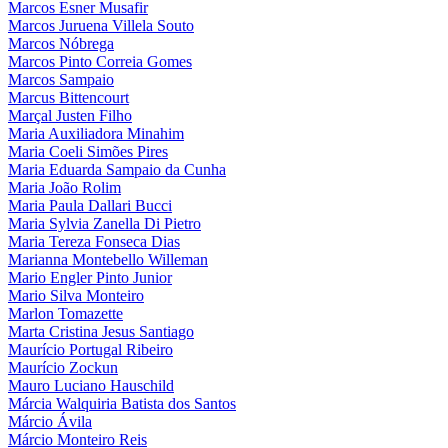
Marcos Esner Musafir
Marcos Juruena Villela Souto
Marcos Nóbrega
Marcos Pinto Correia Gomes
Marcos Sampaio
Marcus Bittencourt
Marçal Justen Filho
Maria Auxiliadora Minahim
Maria Coeli Simões Pires
Maria Eduarda Sampaio da Cunha
Maria João Rolim
Maria Paula Dallari Bucci
Maria Sylvia Zanella Di Pietro
Maria Tereza Fonseca Dias
Marianna Montebello Willeman
Mario Engler Pinto Junior
Mario Silva Monteiro
Marlon Tomazette
Marta Cristina Jesus Santiago
Maurício Portugal Ribeiro
Maurício Zockun
Mauro Luciano Hauschild
Márcia Walquiria Batista dos Santos
Márcio Ávila
Márcio Monteiro Reis