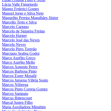
Lúcia Valle Figueiredo
Magno Federici Gomes
Manoel Jorge e Silva Neto
Manuelito Pereira Magalhães Júnior
Marcello Terto e Silva
Marcelo Caetano
Marcelo de Siqueira Freitas
Marcelo Harger
Marcelo José das Neves
Marcelo Neves
Marcelo Pires Torreão
Marciano Seabra Godoi
Marco Aurélio Greco
Marco Aurélio Mello
Marcos Augusto Perez
Marcos Barbosa Pinto
Marcos Esner Musafir
Marcos Juruena Villela Souto
Marcos Nóbrega
Marcos Pinto Correia Gomes
Marcos Sampaio
Marcus Bittencourt
Marçal Justen Filho
Maria Auxiliadora Minahim