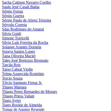
Sacha Calmon Navarro Coelho
Saulo José Casali Bahia
Sérgio Ferraz
Sérgio Guerra
Sérgio Paulo de Abreu Teixeira
Sérvulo Correia
Silas Rodrigues do Amaral
Silvio Guidi
Simone Torricelli
Sílvio Luís Ferreira da Rocha
Solange Arantes Dornela
Soraya Santos Lopes
Taisa Oliveira Maciel
Tales José Bertozzo Bronzato
Tarcila Reis
Tarso Cabral Violin
Telma Aparecida Rostelato
Tercio Souza
Tércio Sampaio Ferraz Jr.
Thiago Marrara
Thiago Perez Bernardes de Moraes
Thiago Priess Valiati
Tiago Ayres
Tiago Bockie de Almeida
Tomaz de Aquino Resende