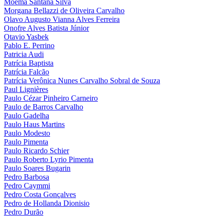
Moema Santana Silva
Morgana Bellazzi de Oliveira Carvalho
Olavo Augusto Vianna Alves Ferreira
Onofre Alves Batista Júnior
Otavio Yasbek
Pablo E. Perrino
Patricia Audi
Patrícia Baptista
Patrícia Falcão
Patrícia Verônica Nunes Carvalho Sobral de Souza
Paul Lignières
Paulo Cézar Pinheiro Carneiro
Paulo de Barros Carvalho
Paulo Gadelha
Paulo Haus Martins
Paulo Modesto
Paulo Pimenta
Paulo Ricardo Schier
Paulo Roberto Lyrio Pimenta
Paulo Soares Bugarin
Pedro Barbosa
Pedro Caymmi
Pedro Costa Gonçalves
Pedro de Hollanda Dionisio
Pedro Durão