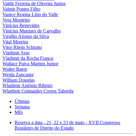
Valdir Ferreira de Oliveira Junior
Valmir Pontes Filho
Vanice Regina Lírio do Valle
Vera Monteiro
Vinícius Benevides
Vinícius Marques de Carvalho
Virgílio Afonso da Silva
Vital Moreira
Vitor Rhein Schirato
Vladimir Aras
Vladimir da Rocha França
Wallace Paiva Martins Junior
Walter Baere
Weida Zancaner
William Douglas
Wladimir António Ribeiro
Wladimir Guimarães Correa Taborda
Últimas
Semana
Mês
Reserva a data - 21, 22 e 23 de maio - XVII Congresso
Brasileiro de Direito do Estado