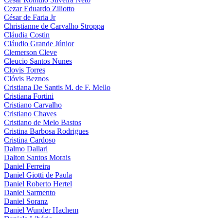
Cezar Eduardo Ziliotto
César de Faria Jr
Christianne de Carvalho Stroppa
Cláudia Costin
Cláudio Grande Júnior
Clemerson Cleve
Cleucio Santos Nunes
Clovis Torres
Clóvis Beznos
Cristiana De Santis M. de F. Mello
Cristiana Fortini
Cristiano Carvalho
Cristiano Chaves
Cristiano de Melo Bastos
Cristina Barbosa Rodrigues
Cristina Cardoso
Dalmo Dallari
Dalton Santos Morais
Daniel Ferreira
Daniel Giotti de Paula
Daniel Roberto Hertel
Daniel Sarmento
Daniel Soranz
Daniel Wunder Hachem