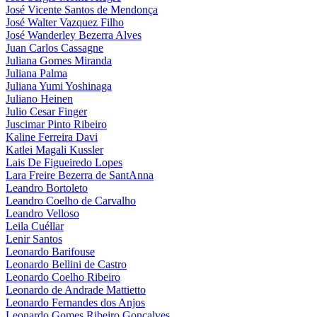
José Vicente Santos de Mendonça
José Walter Vazquez Filho
José Wanderley Bezerra Alves
Juan Carlos Cassagne
Juliana Gomes Miranda
Juliana Palma
Juliana Yumi Yoshinaga
Juliano Heinen
Julio Cesar Finger
Juscimar Pinto Ribeiro
Kaline Ferreira Davi
Katlei Magali Kussler
Lais De Figueiredo Lopes
Lara Freire Bezerra de SantAnna
Leandro Bortoleto
Leandro Coelho de Carvalho
Leandro Velloso
Leila Cuéllar
Lenir Santos
Leonardo Barifouse
Leonardo Bellini de Castro
Leonardo Coelho Ribeiro
Leonardo de Andrade Mattietto
Leonardo Fernandes dos Anjos
Leonardo Gomes Ribeiro Gonçalves