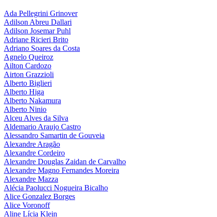
Ada Pellegrini Grinover
Adilson Abreu Dallari
Adilson Josemar Puhl
Adriane Ricieri Brito
Adriano Soares da Costa
Agnelo Queiroz
Ailton Cardozo
Airton Grazzioli
Alberto Biglieri
Alberto Higa
Alberto Nakamura
Alberto Ninio
Alceu Alves da Silva
Aldemario Araujo Castro
Alessandro Samartin de Gouveia
Alexandre Aragão
Alexandre Cordeiro
Alexandre Douglas Zaidan de Carvalho
Alexandre Magno Fernandes Moreira
Alexandre Mazza
Alécia Paolucci Nogueira Bicalho
Alice Gonzalez Borges
Alice Voronoff
Aline Lícia Klein