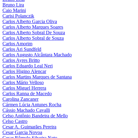
Bruno Lira
Caio Marini
Carisi Polanczik
Carlos Alberto Garcia Oliva
Carlos Alberto Marques Soares
Carlos Alberto Sobral De Souza
Carlos Alberto Sobral de Souza
Carlos Amorim
Carlos Ari Sundfeld
Carlos Augusto Alcântara Machado
Carlos Ayres Britto
Carlos Eduardo Leal Neri
Carlos Higino Alencar
Carlos Martins Marques de Santana
Carlos Mário Velloso
Carlos Miguel Herrera
Carlos Ranna de Macedo
Carolina Zancaner
Cármen Lúcia Antunes Rocha
Cássio Machado Cavalli
Celso Antônio Bandeira de Mello
Celso Castro
Cesar A. Guimarães Pereira
Cesar Garcia Novoa
Cesar Rômulo Silveira Neto