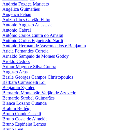
Andréia Fogaça Maricato
Angélica Guimarães
Angélica Petian
Anizio Pires Gavião Filho
Antonio Augusto Anastasia
Antonio Cabral
Antônio Carlos Cintra do Amaral
Antônio Carlos Figueiredo Nardi
Antônio Herman de Vasconcellos e Benjamin
Arícia Fernandes Correia
Arnaldo Sampaio de Moraes Godoy
Aroldo Cedraz
Arthur Magno e Silva Guerra
Augusto Aras
Basile Georges Campos Christopoulos
Bárbara Camardelli Loi
Benjamin Zymler
Bernardo Montalvão Varjão de Azevedo
Bernardo Strobel Guimarães
Blanca Lozano Cutanda
Brahim Bertégi
Bruno Conde Caselli
Bruno Costa de Almeida
Bruno Espiñeira Lemos
Bruno Leal