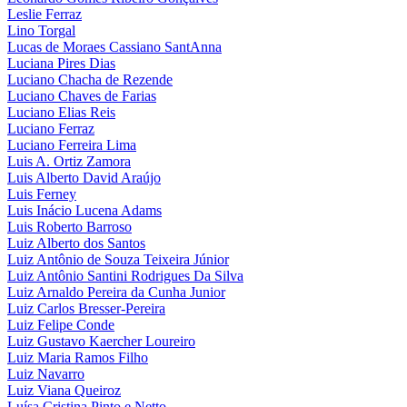
Leslie Ferraz
Lino Torgal
Lucas de Moraes Cassiano SantAnna
Luciana Pires Dias
Luciano Chacha de Rezende
Luciano Chaves de Farias
Luciano Elias Reis
Luciano Ferraz
Luciano Ferreira Lima
Luis A. Ortiz Zamora
Luis Alberto David Araújo
Luis Ferney
Luis Inácio Lucena Adams
Luis Roberto Barroso
Luiz Alberto dos Santos
Luiz Antônio de Souza Teixeira Júnior
Luiz Antônio Santini Rodrigues Da Silva
Luiz Arnaldo Pereira da Cunha Junior
Luiz Carlos Bresser-Pereira
Luiz Felipe Conde
Luiz Gustavo Kaercher Loureiro
Luiz Maria Ramos Filho
Luiz Navarro
Luiz Viana Queiroz
Luísa Cristina Pinto e Netto