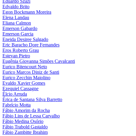
Eduardo Szazi
Edvaldo Brito
Egon Bockmann Moreira
Elena Landau
Eliana Calmon
Emerson Gabardo
Emerson Garcia
Eneida Desiree Salgado
Eric Baracho Dore Fernandes
Eros Roberto Grau
Estevan Pietro
Eugênia Giovanna Simões Cavalcanti
Eurico Bitencourt Neto
Eurico Marcos Diniz de Santi
Eurico Zecchin Maiolino
Evaldo Xavier Gomes
Ezequiel Cassagne
Élcio Arruda
Érica de Santana Silva Barretto
Fabrício Motta
Fábio Amorim da Rocha
Fábio Lins de Lessa Carvalho
Fábio Medina Osório
Fábio Trabold Gastaldo
Fábio Zambitte Ibrahim