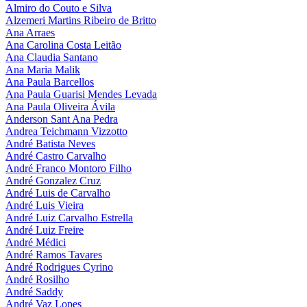
Almiro do Couto e Silva
Alzemeri Martins Ribeiro de Britto
Ana Arraes
Ana Carolina Costa Leitão
Ana Claudia Santano
Ana Maria Malik
Ana Paula Barcellos
Ana Paula Guarisi Mendes Levada
Ana Paula Oliveira Ávila
Anderson Sant Ana Pedra
Andrea Teichmann Vizzotto
André Batista Neves
André Castro Carvalho
André Franco Montoro Filho
André Gonzalez Cruz
André Luis de Carvalho
André Luis Vieira
André Luiz Carvalho Estrella
André Luiz Freire
André Médici
André Ramos Tavares
André Rodrigues Cyrino
André Rosilho
André Saddy
André Vaz Lopes