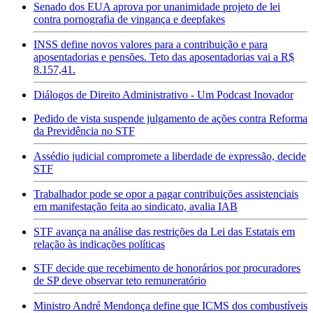
Senado dos EUA aprova por unanimidade projeto de lei
contra pornografia de vingança e deepfakes
INSS define novos valores para a contribuição e para
aposentadorias e pensões. Teto das aposentadorias vai a R$
8.157,41.
Diálogos de Direito Administrativo - Um Podcast Inovador
Pedido de vista suspende julgamento de ações contra Reforma
da Previdência no STF
Assédio judicial compromete a liberdade de expressão, decide
STF
Trabalhador pode se opor a pagar contribuições assistenciais
em manifestação feita ao sindicato, avalia IAB
STF avança na análise das restrições da Lei das Estatais em
relação às indicações políticas
STF decide que recebimento de honorários por procuradores
de SP deve observar teto remuneratório
Ministro André Mendonça define que ICMS dos combustíveis