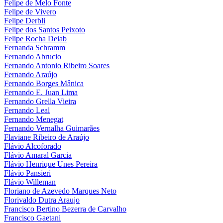
Felipe de Melo Fonte
Felipe de Vivero
Felipe Derbli
Felipe dos Santos Peixoto
Felipe Rocha Deiab
Fernanda Schramm
Fernando Abrucio
Fernando Antonio Ribeiro Soares
Fernando Araújo
Fernando Borges Mânica
Fernando E. Juan Lima
Fernando Grella Vieira
Fernando Leal
Fernando Menegat
Fernando Vernalha Guimarães
Flaviane Ribeiro de Araújo
Flávio Alcoforado
Flávio Amaral Garcia
Flávio Henrique Unes Pereira
Flávio Pansieri
Flávio Willeman
Floriano de Azevedo Marques Neto
Florivaldo Dutra Araujo
Francisco Bertino Bezerra de Carvalho
Francisco Gaetani