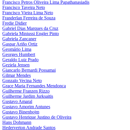
Francisco Petros Oliveira Lima Papathanasiadis
Francisco Taveira Neto
Francisco Vieira Lima Neto
Franderlan Ferreira de Souza
Fredie Didier
Gabriel Dias Marques da Cruz
Gabriela Miniussi Engler Pinto
Gabriela Zancaner
Gaspar Ariño Ortiz
Geomário Lima
Georges Humbert
Geraldo Luiz Prado
Geziela Jensen
Giancarlo Bernardi Possamai
Gilmar Mendes
Gonzalo Vecina Neto
Grace Maria Fernandes Mendonça
Guilherme Franzen Rizzo
Guilherme Jardim Jurksaitis
Gustavo Amaral
Gustavo Amorim Antunes
Gustavo Binenbojm
Gustavo Henrique Justino de Oliveira
Hans Dohmann
Hederverton Andrade Santos