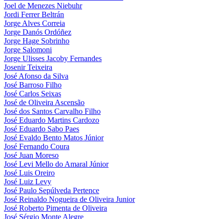
Joel de Menezes Niebuhr
Jordi Ferrer Beltrán
Jorge Alves Correia
Jorge Danós Ordóñez
Jorge Hage Sobrinho
Jorge Salomoni
Jorge Ulisses Jacoby Fernandes
Josenir Teixeira
José Afonso da Silva
José Barroso Filho
José Carlos Seixas
José de Oliveira Ascensão
José dos Santos Carvalho Filho
José Eduardo Martins Cardozo
José Eduardo Sabo Paes
José Evaldo Bento Matos Júnior
José Fernando Coura
José Juan Moreso
José Levi Mello do Amaral Júnior
José Luis Oreiro
José Luiz Levy
José Paulo Sepúlveda Pertence
José Reinaldo Nogueira de Oliveira Junior
José Roberto Pimenta de Oliveira
José Sérgio Monte Alegre