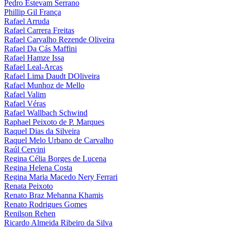
Pedro Estevam Serrano
Phillip Gil França
Rafael Arruda
Rafael Carrera Freitas
Rafael Carvalho Rezende Oliveira
Rafael Da Cás Maffini
Rafael Hamze Issa
Rafael Leal-Arcas
Rafael Lima Daudt DOliveira
Rafael Munhoz de Mello
Rafael Valim
Rafael Véras
Rafael Wallbach Schwind
Raphael Peixoto de P. Marques
Raquel Dias da Silveira
Raquel Melo Urbano de Carvalho
Raúl Cervini
Regina Célia Borges de Lucena
Regina Helena Costa
Regina Maria Macedo Nery Ferrari
Renata Peixoto
Renato Braz Mehanna Khamis
Renato Rodrigues Gomes
Renilson Rehen
Ricardo Almeida Ribeiro da Silva