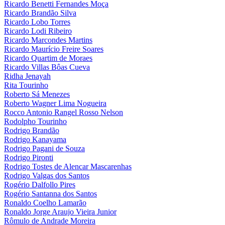
Ricardo Benetti Fernandes Moça
Ricardo Brandão Silva
Ricardo Lobo Torres
Ricardo Lodi Ribeiro
Ricardo Marcondes Martins
Ricardo Maurício Freire Soares
Ricardo Quartim de Moraes
Ricardo Villas Bôas Cueva
Ridha Jenayah
Rita Tourinho
Roberto Sá Menezes
Roberto Wagner Lima Nogueira
Rocco Antonio Rangel Rosso Nelson
Rodolpho Tourinho
Rodrigo Brandão
Rodrigo Kanayama
Rodrigo Pagani de Souza
Rodrigo Pironti
Rodrigo Tostes de Alencar Mascarenhas
Rodrigo Valgas dos Santos
Rogério Dalfollo Pires
Rogério Santanna dos Santos
Ronaldo Coelho Lamarão
Ronaldo Jorge Araujo Vieira Junior
Rômulo de Andrade Moreira