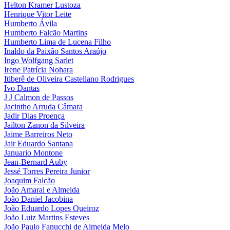
Helton Kramer Lustoza
Henrique Vitor Leite
Humberto Ávila
Humberto Falcão Martins
Humberto Lima de Lucena Filho
Inaldo da Paixão Santos Araújo
Ingo Wolfgang Sarlet
Irene Patrícia Nohara
Itiberê de Oliveira Castellano Rodrigues
Ivo Dantas
J J Calmon de Passos
Jacintho Arruda Câmara
Jadir Dias Proença
Jailton Zanon da Silveira
Jaime Barreiros Neto
Jair Eduardo Santana
Januario Montone
Jean-Bernard Auby
Jessé Torres Pereira Junior
Joaquim Falcão
João Amaral e Almeida
João Daniel Jacobina
João Eduardo Lopes Queiroz
João Luiz Martins Esteves
João Paulo Fanucchi de Almeida Melo