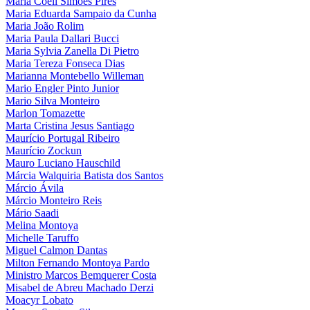
Maria Coeli Simões Pires
Maria Eduarda Sampaio da Cunha
Maria João Rolim
Maria Paula Dallari Bucci
Maria Sylvia Zanella Di Pietro
Maria Tereza Fonseca Dias
Marianna Montebello Willeman
Mario Engler Pinto Junior
Mario Silva Monteiro
Marlon Tomazette
Marta Cristina Jesus Santiago
Maurício Portugal Ribeiro
Maurício Zockun
Mauro Luciano Hauschild
Márcia Walquiria Batista dos Santos
Márcio Ávila
Márcio Monteiro Reis
Mário Saadi
Melina Montoya
Michelle Taruffo
Miguel Calmon Dantas
Milton Fernando Montoya Pardo
Ministro Marcos Bemquerer Costa
Misabel de Abreu Machado Derzi
Moacyr Lobato