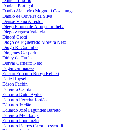
Daniela Libório
Daniela Portugal
Danilo Alejandro Mognoni Costalunga
Danilo de Oliveira da Silva
Denise Viana Amador
Diego Franco de Araújo Jurubeba
Diego Zegarra Valdivia
Dinorá Grotti
Diogo de Figueiredo Moreira Neto
Diogo R. Coutinho
Diógenes Gasparini
Dirley da Cunha
Durval Carneiro Neto
Edgar Guimarães
Edison Eduardo Borgo Reinert
Edite Hupsel
Edson Fachin
Eduardo Cambi
Eduardo Dutra Aydos
Eduardo Ferreira Jordão
Eduardo Jordão
Eduardo José Fagundes Barreto
Eduardo Mendonça
Eduardo Pannunzio
Eduardo Ramos Caron Tesserolli