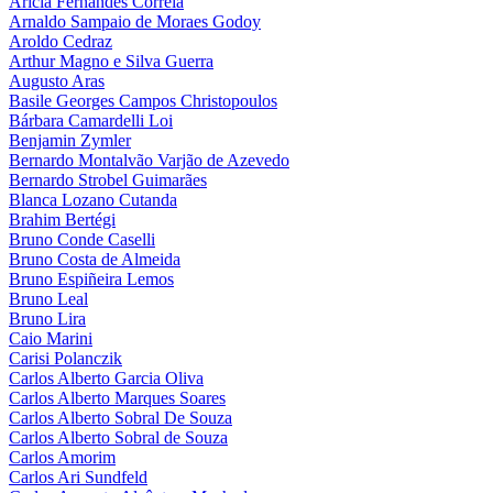
Arícia Fernandes Correia
Arnaldo Sampaio de Moraes Godoy
Aroldo Cedraz
Arthur Magno e Silva Guerra
Augusto Aras
Basile Georges Campos Christopoulos
Bárbara Camardelli Loi
Benjamin Zymler
Bernardo Montalvão Varjão de Azevedo
Bernardo Strobel Guimarães
Blanca Lozano Cutanda
Brahim Bertégi
Bruno Conde Caselli
Bruno Costa de Almeida
Bruno Espiñeira Lemos
Bruno Leal
Bruno Lira
Caio Marini
Carisi Polanczik
Carlos Alberto Garcia Oliva
Carlos Alberto Marques Soares
Carlos Alberto Sobral De Souza
Carlos Alberto Sobral de Souza
Carlos Amorim
Carlos Ari Sundfeld