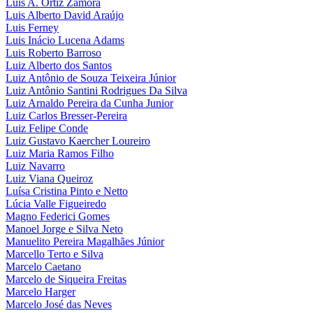
Luis A. Ortiz Zamora
Luis Alberto David Araújo
Luis Ferney
Luis Inácio Lucena Adams
Luis Roberto Barroso
Luiz Alberto dos Santos
Luiz Antônio de Souza Teixeira Júnior
Luiz Antônio Santini Rodrigues Da Silva
Luiz Arnaldo Pereira da Cunha Junior
Luiz Carlos Bresser-Pereira
Luiz Felipe Conde
Luiz Gustavo Kaercher Loureiro
Luiz Maria Ramos Filho
Luiz Navarro
Luiz Viana Queiroz
Luísa Cristina Pinto e Netto
Lúcia Valle Figueiredo
Magno Federici Gomes
Manoel Jorge e Silva Neto
Manuelito Pereira Magalhães Júnior
Marcello Terto e Silva
Marcelo Caetano
Marcelo de Siqueira Freitas
Marcelo Harger
Marcelo José das Neves