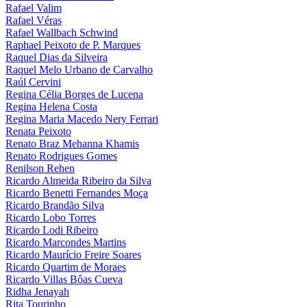
Rafael Valim
Rafael Véras
Rafael Wallbach Schwind
Raphael Peixoto de P. Marques
Raquel Dias da Silveira
Raquel Melo Urbano de Carvalho
Raúl Cervini
Regina Célia Borges de Lucena
Regina Helena Costa
Regina Maria Macedo Nery Ferrari
Renata Peixoto
Renato Braz Mehanna Khamis
Renato Rodrigues Gomes
Renilson Rehen
Ricardo Almeida Ribeiro da Silva
Ricardo Benetti Fernandes Moça
Ricardo Brandão Silva
Ricardo Lobo Torres
Ricardo Lodi Ribeiro
Ricardo Marcondes Martins
Ricardo Maurício Freire Soares
Ricardo Quartim de Moraes
Ricardo Villas Bôas Cueva
Ridha Jenayah
Rita Tourinho