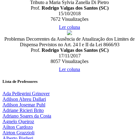
Tributo a Maria Sylvia Zanella Di Pietro
Prof.
Rodrigo Valgas dos Santos (SC)
15/10/2018
7672
Visualizações
Ler coluna
Problemas Decorrentes da Ausência de Atualização dos Limites de
Dispensa Previstos no Art. 24 I e II da Lei 8666/93
Prof.
Rodrigo Valgas dos Santos (SC)
17/11/2017
8057
Visualizações
Ler coluna
Lista de Professores
Ada Pellegrini Grinover
Adilson Abreu Dallari
Adilson Josemar Puhl
Adriane Ricieri Brito
Adriano Soares da Costa
Agnelo Queiroz
Ailton Cardozo
Airton Grazzioli
Alberto Biglieri