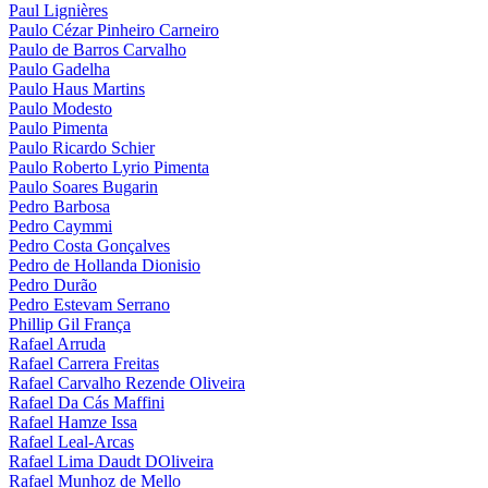
Paul Lignières
Paulo Cézar Pinheiro Carneiro
Paulo de Barros Carvalho
Paulo Gadelha
Paulo Haus Martins
Paulo Modesto
Paulo Pimenta
Paulo Ricardo Schier
Paulo Roberto Lyrio Pimenta
Paulo Soares Bugarin
Pedro Barbosa
Pedro Caymmi
Pedro Costa Gonçalves
Pedro de Hollanda Dionisio
Pedro Durão
Pedro Estevam Serrano
Phillip Gil França
Rafael Arruda
Rafael Carrera Freitas
Rafael Carvalho Rezende Oliveira
Rafael Da Cás Maffini
Rafael Hamze Issa
Rafael Leal-Arcas
Rafael Lima Daudt DOliveira
Rafael Munhoz de Mello