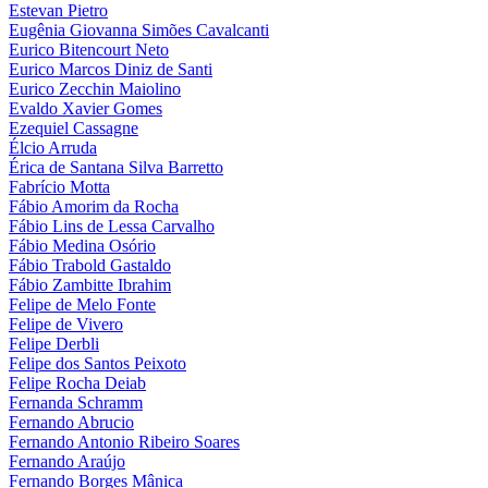
Estevan Pietro
Eugênia Giovanna Simões Cavalcanti
Eurico Bitencourt Neto
Eurico Marcos Diniz de Santi
Eurico Zecchin Maiolino
Evaldo Xavier Gomes
Ezequiel Cassagne
Élcio Arruda
Érica de Santana Silva Barretto
Fabrício Motta
Fábio Amorim da Rocha
Fábio Lins de Lessa Carvalho
Fábio Medina Osório
Fábio Trabold Gastaldo
Fábio Zambitte Ibrahim
Felipe de Melo Fonte
Felipe de Vivero
Felipe Derbli
Felipe dos Santos Peixoto
Felipe Rocha Deiab
Fernanda Schramm
Fernando Abrucio
Fernando Antonio Ribeiro Soares
Fernando Araújo
Fernando Borges Mânica