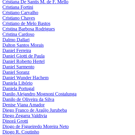
Cristiana De Santis M. de F. Mello
Cristiana Fortini
Cristiano Carvalho
Cristiano Chaves
Cristiano de Melo Bastos
Cristina Barbosa Rodrigues
Cristina Cardoso
Dalmo Dallari
Dalton Santos Morais
Daniel Ferreira
Daniel Giotti de Paula
Daniel Roberto Hertel
Daniel Sarmento
Daniel Soranz
Daniel Wunder Hachem
Daniela Libório
Daniela Portugal
Danilo Alejandro Mognoni Costalunga
Danilo de Oliveira da Silva
Denise Viana Amador
Diego Franco de Araújo Jurubeba
Diego Zegarra Valdivia
Dinorá Grotti
Diogo de Figueiredo Moreira Neto
Diogo R. Coutinho