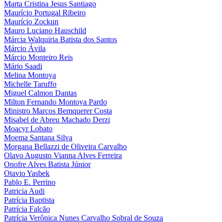
Marta Cristina Jesus Santiago
Maurício Portugal Ribeiro
Maurício Zockun
Mauro Luciano Hauschild
Márcia Walquiria Batista dos Santos
Márcio Ávila
Márcio Monteiro Reis
Mário Saadi
Melina Montoya
Michelle Taruffo
Miguel Calmon Dantas
Milton Fernando Montoya Pardo
Ministro Marcos Bemquerer Costa
Misabel de Abreu Machado Derzi
Moacyr Lobato
Moema Santana Silva
Morgana Bellazzi de Oliveira Carvalho
Olavo Augusto Vianna Alves Ferreira
Onofre Alves Batista Júnior
Otavio Yasbek
Pablo E. Perrino
Patricia Audi
Patrícia Baptista
Patrícia Falcão
Patrícia Verônica Nunes Carvalho Sobral de Souza