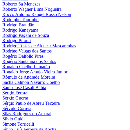
Roberto Sá Menezes
Roberto Wagner Lima Nogueira
Rocco Antonio Rangel Rosso Nelson
Rodolpho Tourinho
Rodrigo Brandão
Rodrigo Kanayama
Rodrigo Pagani de Souza
Rodrigo Pironti
Rodrigo Tostes de Alencar Mascarenhas
Rodrigo Valgas dos Santos
Rogério Dalfollo Pires
Rogério Santanna dos Santos
Ronaldo Coelho Lamarão
Ronaldo Jorge Araujo Vieira Junior
Rômulo de Andrade Moreira
Sacha Calmon Navarro Coelho
Saulo José Casali Bahia
Sérgio Ferraz
Sérgio Guerra
Sérgio Paulo de Abreu Teixeira
Sérvulo Correia
Silas Rodrigues do Amaral
Silvio Guidi
Simone Torricelli
Sílvio Luís Ferreira da Rocha