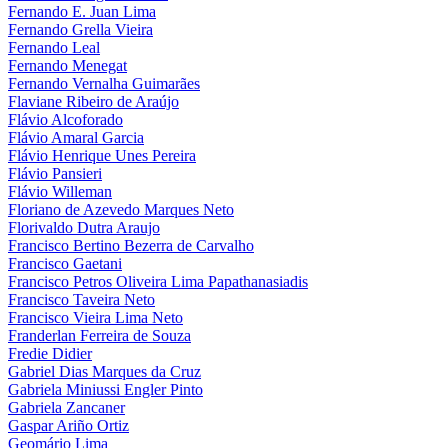
Fernando E. Juan Lima
Fernando Grella Vieira
Fernando Leal
Fernando Menegat
Fernando Vernalha Guimarães
Flaviane Ribeiro de Araújo
Flávio Alcoforado
Flávio Amaral Garcia
Flávio Henrique Unes Pereira
Flávio Pansieri
Flávio Willeman
Floriano de Azevedo Marques Neto
Florivaldo Dutra Araujo
Francisco Bertino Bezerra de Carvalho
Francisco Gaetani
Francisco Petros Oliveira Lima Papathanasiadis
Francisco Taveira Neto
Francisco Vieira Lima Neto
Franderlan Ferreira de Souza
Fredie Didier
Gabriel Dias Marques da Cruz
Gabriela Miniussi Engler Pinto
Gabriela Zancaner
Gaspar Ariño Ortiz
Geomário Lima