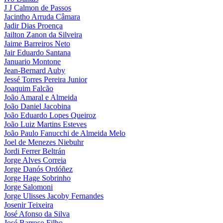
J J Calmon de Passos
Jacintho Arruda Câmara
Jadir Dias Proença
Jailton Zanon da Silveira
Jaime Barreiros Neto
Jair Eduardo Santana
Januario Montone
Jean-Bernard Auby
Jessé Torres Pereira Junior
Joaquim Falcão
João Amaral e Almeida
João Daniel Jacobina
João Eduardo Lopes Queiroz
João Luiz Martins Esteves
João Paulo Fanucchi de Almeida Melo
Joel de Menezes Niebuhr
Jordi Ferrer Beltrán
Jorge Alves Correia
Jorge Danós Ordóñez
Jorge Hage Sobrinho
Jorge Salomoni
Jorge Ulisses Jacoby Fernandes
Josenir Teixeira
José Afonso da Silva
José Barroso Filho