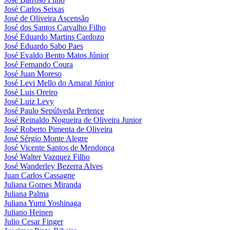
José Carlos Seixas
José de Oliveira Ascensão
José dos Santos Carvalho Filho
José Eduardo Martins Cardozo
José Eduardo Sabo Paes
José Evaldo Bento Matos Júnior
José Fernando Coura
José Juan Moreso
José Levi Mello do Amaral Júnior
José Luis Oreiro
José Luiz Levy
José Paulo Sepúlveda Pertence
José Reinaldo Nogueira de Oliveira Junior
José Roberto Pimenta de Oliveira
José Sérgio Monte Alegre
José Vicente Santos de Mendonça
José Walter Vazquez Filho
José Wanderley Bezerra Alves
Juan Carlos Cassagne
Juliana Gomes Miranda
Juliana Palma
Juliana Yumi Yoshinaga
Juliano Heinen
Julio Cesar Finger