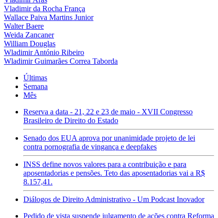
Vladimir da Rocha França
Wallace Paiva Martins Junior
Walter Baere
Weida Zancaner
William Douglas
Wladimir António Ribeiro
Wladimir Guimarães Correa Taborda
Últimas
Semana
Mês
Reserva a data - 21, 22 e 23 de maio - XVII Congresso
Brasileiro de Direito do Estado
Senado dos EUA aprova por unanimidade projeto de lei
contra pornografia de vingança e deepfakes
INSS define novos valores para a contribuição e para
aposentadorias e pensões. Teto das aposentadorias vai a R$
8.157,41.
Diálogos de Direito Administrativo - Um Podcast Inovador
Pedido de vista suspende julgamento de ações contra Reforma