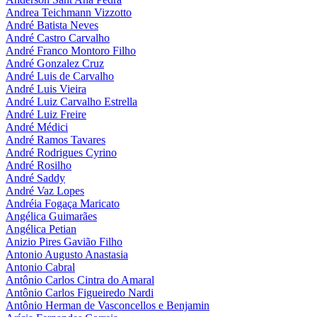
Andrea Teichmann Vizzotto
André Batista Neves
André Castro Carvalho
André Franco Montoro Filho
André Gonzalez Cruz
André Luis de Carvalho
André Luis Vieira
André Luiz Carvalho Estrella
André Luiz Freire
André Médici
André Ramos Tavares
André Rodrigues Cyrino
André Rosilho
André Saddy
André Vaz Lopes
Andréia Fogaça Maricato
Angélica Guimarães
Angélica Petian
Anizio Pires Gavião Filho
Antonio Augusto Anastasia
Antonio Cabral
Antônio Carlos Cintra do Amaral
Antônio Carlos Figueiredo Nardi
Antônio Herman de Vasconcellos e Benjamin