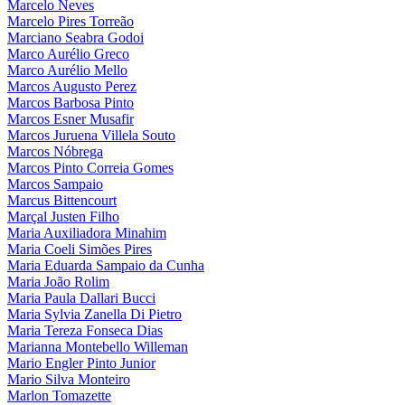
Marcelo Neves
Marcelo Pires Torreão
Marciano Seabra Godoi
Marco Aurélio Greco
Marco Aurélio Mello
Marcos Augusto Perez
Marcos Barbosa Pinto
Marcos Esner Musafir
Marcos Juruena Villela Souto
Marcos Nóbrega
Marcos Pinto Correia Gomes
Marcos Sampaio
Marcus Bittencourt
Marçal Justen Filho
Maria Auxiliadora Minahim
Maria Coeli Simões Pires
Maria Eduarda Sampaio da Cunha
Maria João Rolim
Maria Paula Dallari Bucci
Maria Sylvia Zanella Di Pietro
Maria Tereza Fonseca Dias
Marianna Montebello Willeman
Mario Engler Pinto Junior
Mario Silva Monteiro
Marlon Tomazette