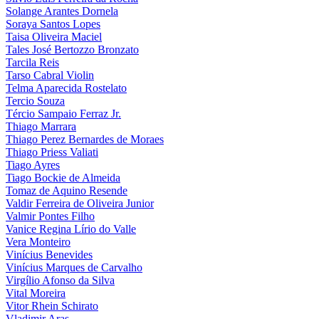
Solange Arantes Dornela
Soraya Santos Lopes
Taisa Oliveira Maciel
Tales José Bertozzo Bronzato
Tarcila Reis
Tarso Cabral Violin
Telma Aparecida Rostelato
Tercio Souza
Tércio Sampaio Ferraz Jr.
Thiago Marrara
Thiago Perez Bernardes de Moraes
Thiago Priess Valiati
Tiago Ayres
Tiago Bockie de Almeida
Tomaz de Aquino Resende
Valdir Ferreira de Oliveira Junior
Valmir Pontes Filho
Vanice Regina Lírio do Valle
Vera Monteiro
Vinícius Benevides
Vinícius Marques de Carvalho
Virgílio Afonso da Silva
Vital Moreira
Vitor Rhein Schirato
Vladimir Aras