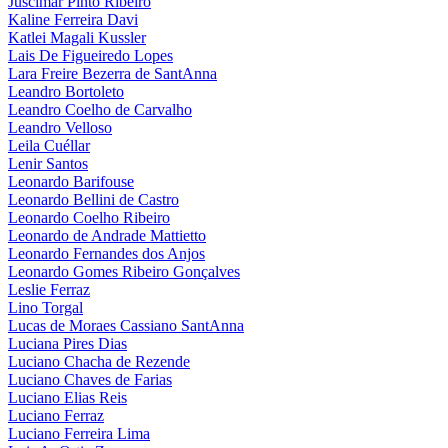
Juscimar Pinto Ribeiro
Kaline Ferreira Davi
Katlei Magali Kussler
Lais De Figueiredo Lopes
Lara Freire Bezerra de SantAnna
Leandro Bortoleto
Leandro Coelho de Carvalho
Leandro Velloso
Leila Cuéllar
Lenir Santos
Leonardo Barifouse
Leonardo Bellini de Castro
Leonardo Coelho Ribeiro
Leonardo de Andrade Mattietto
Leonardo Fernandes dos Anjos
Leonardo Gomes Ribeiro Gonçalves
Leslie Ferraz
Lino Torgal
Lucas de Moraes Cassiano SantAnna
Luciana Pires Dias
Luciano Chacha de Rezende
Luciano Chaves de Farias
Luciano Elias Reis
Luciano Ferraz
Luciano Ferreira Lima