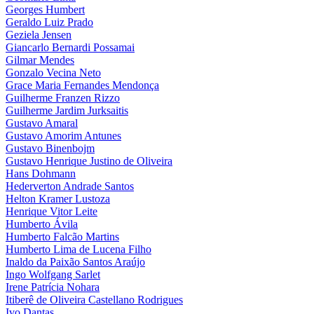
Georges Humbert
Geraldo Luiz Prado
Geziela Jensen
Giancarlo Bernardi Possamai
Gilmar Mendes
Gonzalo Vecina Neto
Grace Maria Fernandes Mendonça
Guilherme Franzen Rizzo
Guilherme Jardim Jurksaitis
Gustavo Amaral
Gustavo Amorim Antunes
Gustavo Binenbojm
Gustavo Henrique Justino de Oliveira
Hans Dohmann
Hederverton Andrade Santos
Helton Kramer Lustoza
Henrique Vitor Leite
Humberto Ávila
Humberto Falcão Martins
Humberto Lima de Lucena Filho
Inaldo da Paixão Santos Araújo
Ingo Wolfgang Sarlet
Irene Patrícia Nohara
Itiberê de Oliveira Castellano Rodrigues
Ivo Dantas