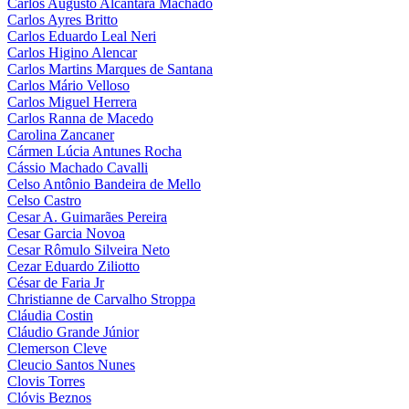
Carlos Augusto Alcântara Machado
Carlos Ayres Britto
Carlos Eduardo Leal Neri
Carlos Higino Alencar
Carlos Martins Marques de Santana
Carlos Mário Velloso
Carlos Miguel Herrera
Carlos Ranna de Macedo
Carolina Zancaner
Cármen Lúcia Antunes Rocha
Cássio Machado Cavalli
Celso Antônio Bandeira de Mello
Celso Castro
Cesar A. Guimarães Pereira
Cesar Garcia Novoa
Cesar Rômulo Silveira Neto
Cezar Eduardo Ziliotto
César de Faria Jr
Christianne de Carvalho Stroppa
Cláudia Costin
Cláudio Grande Júnior
Clemerson Cleve
Cleucio Santos Nunes
Clovis Torres
Clóvis Beznos