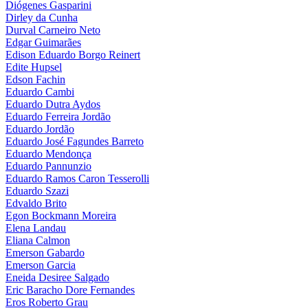
Diógenes Gasparini
Dirley da Cunha
Durval Carneiro Neto
Edgar Guimarães
Edison Eduardo Borgo Reinert
Edite Hupsel
Edson Fachin
Eduardo Cambi
Eduardo Dutra Aydos
Eduardo Ferreira Jordão
Eduardo Jordão
Eduardo José Fagundes Barreto
Eduardo Mendonça
Eduardo Pannunzio
Eduardo Ramos Caron Tesserolli
Eduardo Szazi
Edvaldo Brito
Egon Bockmann Moreira
Elena Landau
Eliana Calmon
Emerson Gabardo
Emerson Garcia
Eneida Desiree Salgado
Eric Baracho Dore Fernandes
Eros Roberto Grau