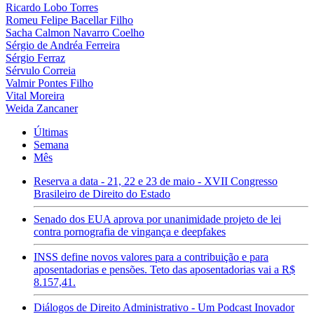
Ricardo Lobo Torres
Romeu Felipe Bacellar Filho
Sacha Calmon Navarro Coelho
Sérgio de Andréa Ferreira
Sérgio Ferraz
Sérvulo Correia
Valmir Pontes Filho
Vital Moreira
Weida Zancaner
Últimas
Semana
Mês
Reserva a data - 21, 22 e 23 de maio - XVII Congresso
Brasileiro de Direito do Estado
Senado dos EUA aprova por unanimidade projeto de lei
contra pornografia de vingança e deepfakes
INSS define novos valores para a contribuição e para
aposentadorias e pensões. Teto das aposentadorias vai a R$
8.157,41.
Diálogos de Direito Administrativo - Um Podcast Inovador