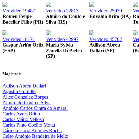
Ver video
19487
Ver video
22813
Ver video
25030
Ve
Romeu Felipe
Almiro do Couto e
Edvaldo Brito (BA)
Ri
Bacellar Filho (PR)
Silva (RS)
To
Ver video
18171
Ver video
42997
Ver video
45702
Ve
Gaspar Ariño Ortiz
Maria Sylvia
Adilson Abreu
Ca
(ESP)
Zanella Di Pietro
Dallari (SP)
(B
(SP)
Magistrais
Adilson Abreu Dallari
Agustin Gordillo
Alice Gonzalez Borges
Almiro do Couto e Silva
Antônio Carlos Cintra do Amaral
Carlos Ayres Britto
Carlos Mário Velloso
Carlos Pinto Coelho Motta
Cármen Lúcia Antunes Rocha
Celso Antônio Bandeira de Mello