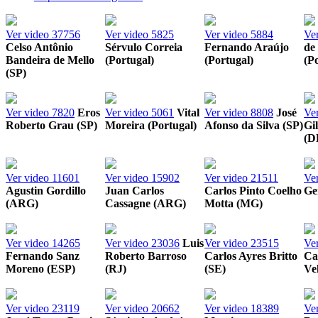
Ver video
37756
Ver video
5825
Ver video
5884
Ve
Celso Antônio
Sérvulo Correia
Fernando Araújo
de
Bandeira de Mello
(Portugal)
(Portugal)
(P
(SP)
Ver video
7820
Eros
Ver video
5061
Vital
Ver video
8808
José
Ve
Roberto Grau (SP)
Moreira (Portugal)
Afonso da Silva (SP)
Gi
(D
Ver video
11601
Ver video
15902
Ver video
21511
Ve
Agustin Gordillo
Juan Carlos
Carlos Pinto Coelho
Ge
(ARG)
Cassagne (ARG)
Motta (MG)
Ver video
14265
Ver video
23036
Luis
Ver video
23515
Ve
Fernando Sanz
Roberto Barroso
Carlos Ayres Britto
Ca
Moreno (ESP)
(RJ)
(SE)
Ve
Ver video
23119
Ver video
20662
Ver video
18389
Ve