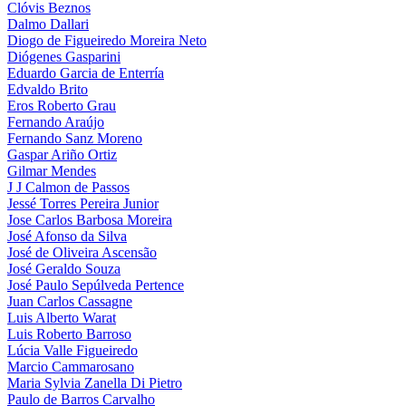
Clóvis Beznos
Dalmo Dallari
Diogo de Figueiredo Moreira Neto
Diógenes Gasparini
Eduardo Garcia de Enterría
Edvaldo Brito
Eros Roberto Grau
Fernando Araújo
Fernando Sanz Moreno
Gaspar Ariño Ortiz
Gilmar Mendes
J J Calmon de Passos
Jessé Torres Pereira Junior
Jose Carlos Barbosa Moreira
José Afonso da Silva
José de Oliveira Ascensão
José Geraldo Souza
José Paulo Sepúlveda Pertence
Juan Carlos Cassagne
Luis Alberto Warat
Luis Roberto Barroso
Lúcia Valle Figueiredo
Marcio Cammarosano
Maria Sylvia Zanella Di Pietro
Paulo de Barros Carvalho