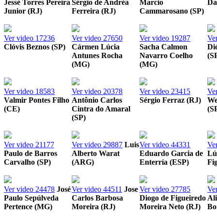
Jessé Torres Pereira
Sérgio de Andréa
Marcio
Da
Junior (RJ)
Ferreira (RJ)
Cammarosano (SP)
Ver video
17236
Ver video
27650
Ver video
19287
Ve
Clóvis Beznos (SP)
Cármen Lúcia
Sacha Calmon
Di
Antunes Rocha
Navarro Coelho
(S
(MG)
(MG)
Ver video
18583
Ver video
20378
Ver video
23415
Ve
Valmir Pontes Filho
Antônio Carlos
Sérgio Ferraz (RJ)
We
(CE)
Cintra do Amaral
(S
(SP)
Ver video
21177
Ver video
29887
Luis
Ver video
44331
Ve
Paulo de Barros
Alberto Warat
Eduardo Garcia de
Lú
Carvalho (SP)
(ARG)
Enterría (ESP)
Fi
Ver video
24478
José
Ver video
44511
Jose
Ver video
27785
Ve
Paulo Sepúlveda
Carlos Barbosa
Diogo de Figueiredo
Al
Pertence (MG)
Moreira (RJ)
Moreira Neto (RJ)
Bo