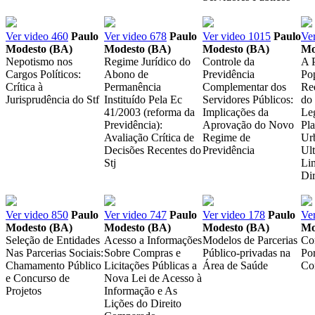
Ver video
460
Paulo
Ver video
678
Paulo
Ver video
1015
Paulo
Ve
Modesto (BA)
Modesto (BA)
Modesto (BA)
Mo
Nepotismo nos
Regime Jurídico do
Controle da
A P
Cargos Políticos:
Abono de
Previdência
Po
Crítica à
Permanência
Complementar dos
Req
Jurisprudência do Stf
Instituído Pela Ec
Servidores Públicos:
do
41/2003 (reforma da
Implicações da
Leg
Previdência):
Aprovação do Novo
Pl
Avaliação Crítica de
Regime de
Ur
Decisões Recentes do
Previdência
Ul
Stj
Li
Dir
Ver video
850
Paulo
Ver video
747
Paulo
Ver video
178
Paulo
Ve
Modesto (BA)
Modesto (BA)
Modesto (BA)
Mo
Seleção de Entidades
Acesso a Informações
Modelos de Parcerias
Co
Nas Parcerias Sociais:
Sobre Compras e
Público-privadas na
Po
Chamamento Público
Licitações Públicas a
Área de Saúde
Co
e Concurso de
Nova Lei de Acesso à
Projetos
Informação e As
Lições do Direito