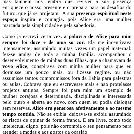
mas também nos lembra que reviver a sua presença
enriquece o nosso presente e o prepara para os desafios do
futuro, que já se projetam. A sua
presença espiritual neste
espaço
inspira e contagia, pois Alice era uma mulher
marcada pela simplicidade e pela sabedoria.
Como já escrevi certa vez,
a
palavra de
Alice
para mim
sempre foi doce e de uma só cor
. Ela me incentivava
intensamente, assumindo muitas vezes um papel maternal:
fez-se amiga de toda a minha família, acompanhou o
desenvolvimento de minhas duas filhas, que a chamavam de
vovó Alice
, conspirava com minha mulher para que eu
dormisse um pouco mais, ou fizesse regime, ou não
assumisse tantos compromissos fora da Bahia para palestras
ou aulas. Cobrava que eu escrevesse mais e não protelasse
projetos antigos. Sempre foi para mim um exemplo de
mulher corajosa e determinada, disciplinada e interessada
pelo outro e aberta ao novo, com quem eu podia dialogar
sem reservas.
Alice era generosa afetivamente e ao mesmo
tempo contida
. Não se exibia, deixava-se exibir, assumindo
os riscos de opinar de forma franca. E era livre, como todo
intelectual digno, pois não corrompia o seu pensamento para
atender a modas e aos gostos da ocasião.