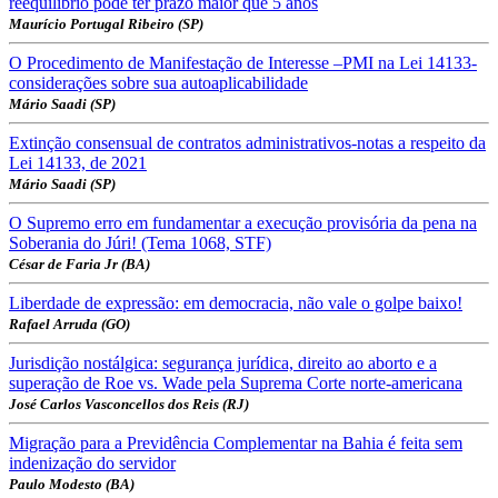
reequilíbrio pode ter prazo maior que 5 anos
Maurício Portugal Ribeiro (SP)
O Procedimento de Manifestação de Interesse –PMI na Lei 14133-
considerações sobre sua autoaplicabilidade
Mário Saadi (SP)
Extinção consensual de contratos administrativos-notas a respeito da
Lei 14133, de 2021
Mário Saadi (SP)
O Supremo erro em fundamentar a execução provisória da pena na
Soberania do Júri! (Tema 1068, STF)
César de Faria Jr (BA)
Liberdade de expressão: em democracia, não vale o golpe baixo!
Rafael Arruda (GO)
Jurisdição nostálgica: segurança jurídica, direito ao aborto e a
superação de Roe vs. Wade pela Suprema Corte norte-americana
José Carlos Vasconcellos dos Reis (RJ)
Migração para a Previdência Complementar na Bahia é feita sem
indenização do servidor
Paulo Modesto (BA)