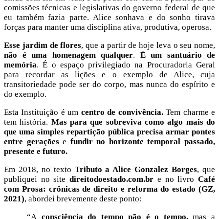
comissões técnicas e legislativas do governo federal de que
eu também fazia parte. Alice sonhava e do sonho tirava
forças para manter uma disciplina ativa, produtiva, operosa.
Esse jardim de flores
, que a partir de hoje leva o seu nome,
não é uma homenagem qualquer
.
É
um santuário de
memória
. É o espaço privilegiado na Procuradoria Geral
para recordar as lições e o exemplo de Alice, cuja
transitoriedade pode ser do corpo, mas nunca do espírito e
do exemplo.
Esta Instituição é um
centro de convivência.
Tem charme e
tem história.
Mas para que sobreviva como algo mais do
que uma simples repartição pública precisa
armar pontes
entre gerações
e
fundir no horizonte temporal
passado,
presente e futuro.
Em 2018, no texto
Tributo a Alice Gonzalez Borges
, que
publiquei no site
direitodoestado.com.br
e no livro
Café
com Prosa: crônicas de direito e reforma do estado (GZ,
2021)
, abordei brevemente deste ponto:
“A
consciência do tempo não é o tempo,
mas a