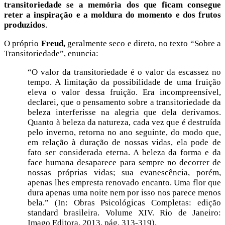
transitoriedade se a memória dos que ficam consegue
reter a inspiração e a moldura do momento e dos frutos
produzidos
.
O próprio
Freud,
geralmente seco e direto, no texto “Sobre a
Transitoriedade”, enuncia:
“O valor da transitoriedade é o valor da escassez no
tempo. A limitação da possibilidade de uma fruição
eleva o valor dessa fruição. Era incompreensível,
declarei, que o pensamento sobre a transitoriedade da
beleza interferisse na alegria que dela derivamos.
Quanto à beleza da natureza, cada vez que é destruída
pelo inverno, retorna no ano seguinte, do modo que,
em relação à duração de nossas vidas, ela pode de
fato ser considerada eterna. A beleza da forma e da
face humana desaparece para sempre no decorrer de
nossas próprias vidas; sua evanescência, porém,
apenas lhes empresta renovado encanto. Uma flor que
dura apenas uma noite nem por isso nos parece menos
bela.” (In: Obras Psicológicas Completas: edição
standard brasileira. Volume XIV. Rio de Janeiro:
Imago Editora, 2013, pág. 313-319).