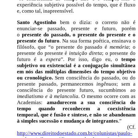
experiência subjetiva possível do tempo, que é fluxo
e, como tal, inapreensível.
Santo Agostinho
bem o dizia: o correto não é
enunciar-se passado, presente e futuro, porém
o
presente do passado, o presente do presente e o
presente do futuro
. Na sua forma poética, ensinava o
filósofo, que “o presente do passado é
memória
; o
presente do presente é
intuição direta
; o presente do
futuro é a
espera
”. Por isso, digo eu, o
tempo
subjetivo ou existencial é a conjugação simultânea
em nós das múltiplas dimensões do tempo objetivo
ou cronológico.
Sem consciência do passado, ou do
presente passado, permanecemos
ingênuos
; sem a
consciência do presente futuro, sucumbimos ao
imediatismo e à melancolia
. O mesmo ocorre com as
Academias:
amadurecem a sua consciência do
tempo quando reconhecem a coexistência
temporal,
que é fusão e síntese, e não se abandonam
à simples sucessão e mudança de integrantes
.”
(Cf.
http://www.direitodoestado.com.br/colunistas/paulo-