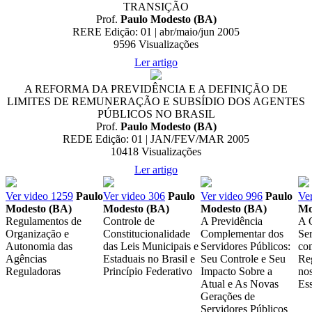
TRANSIÇÃO
Prof.
Paulo Modesto (BA)
RERE Edição: 01 | abr/maio/jun 2005
9596
Visualizações
Ler artigo
A REFORMA DA PREVIDÊNCIA E A DEFINIÇÃO DE
LIMITES DE REMUNERAÇÃO E SUBSÍDIO DOS AGENTES
PÚBLICOS NO BRASIL
Prof.
Paulo Modesto (BA)
REDE Edição: 01 | JAN/FEV/MAR 2005
10418
Visualizações
Ler artigo
Ver video
1259
Paulo
Ver video
306
Paulo
Ver video
996
Paulo
Ve
Modesto (BA)
Modesto (BA)
Modesto (BA)
Mo
Regulamentos de
Controle de
A Previdência
A 
Organização e
Constitucionalidade
Complementar dos
Se
Autonomia das
das Leis Municipais e
Servidores Públicos:
co
Agências
Estaduais no Brasil e
Seu Controle e Seu
Re
Reguladoras
Princípio Federativo
Impacto Sobre a
nos
Atual e As Novas
Ess
Gerações de
Servidores Públicos