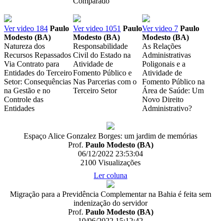
Comparado
Ver video
184
Paulo
Ver video
1051
Paulo
Ver video
7
Paulo
Modesto (BA)
Modesto (BA)
Modesto (BA)
Natureza dos
Responsabilidade
As Relações
Recursos Repassados
Civil do Estado na
Administrativas
Via Contrato para
Atividade de
Poligonais e a
Entidades do Terceiro
Fomento Público e
Atividade de
Setor: Consequências
Nas Parcerias com o
Fomento Público na
na Gestão e no
Terceiro Setor
Área de Saúde: Um
Controle das
Novo Direito
Entidades
Administrativo?
Espaço Alice Gonzalez Borges: um jardim de memórias
Prof.
Paulo Modesto (BA)
06/12/2022 23:53:04
2100
Visualizações
Ler coluna
Migração para a Previdência Complementar na Bahia é feita sem
indenização do servidor
Prof.
Paulo Modesto (BA)
10/06/2022 15:12:42