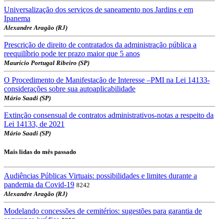
Universalização dos serviços de saneamento nos Jardins e em
Ipanema
Alexandre Aragão (RJ)
Prescrição de direito de contratados da administração pública a
reequilíbrio pode ter prazo maior que 5 anos
Maurício Portugal Ribeiro (SP)
O Procedimento de Manifestação de Interesse –PMI na Lei 14133-
considerações sobre sua autoaplicabilidade
Mário Saadi (SP)
Extinção consensual de contratos administrativos-notas a respeito da
Lei 14133, de 2021
Mário Saadi (SP)
Mais lidas do mês passado
Audiências Públicas Virtuais: possibilidades e limites durante a
pandemia da Covid-19
8242
Alexandre Aragão (RJ)
Modelando concessões de cemitérios: sugestões para garantia de