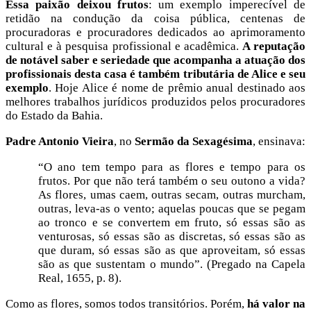
Essa paixão deixou frutos
: um exemplo imperecível de
retidão na condução da coisa pública, centenas de
procuradoras e procuradores dedicados ao aprimoramento
cultural e à pesquisa profissional e acadêmica.
A reputação
de notável saber e seriedade que acompanha a atuação dos
profissionais desta casa é também tributária de Alice e seu
exemplo
. Hoje Alice é nome de prêmio anual destinado aos
melhores trabalhos jurídicos produzidos pelos procuradores
do Estado da Bahia.
Padre Antonio Vieira
, no
Sermão da Sexagésima
, ensinava:
“O ano tem tempo para as flores e tempo para os
frutos. Por que não terá também o seu outono a vida?
As flores, umas caem, outras secam, outras murcham,
outras, leva-as o vento; aquelas poucas que se pegam
ao tronco e se convertem em fruto, só essas são as
venturosas, só essas são as discretas, só essas são as
que duram, só essas são as que aproveitam, só essas
são as que sustentam o mundo”. (Pregado na Capela
Real, 1655, p. 8).
Como as flores, somos todos transitórios. Porém,
há valor na