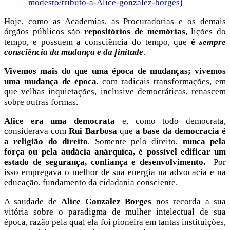
modesto/tributo-a-Alice-gonzalez-borges
)
Hoje, como as Academias, as Procuradorias e os demais
órgãos públicos são
repositórios de memórias
, lições do
tempo, e possuem a consciência do tempo, que
é
sempre
consciência da mudança e da finitude
.
Vivemos mais do que uma época de mudanças; vivemos
uma mudança de época
, com radicais transformações, em
que velhas inquietações, inclusive democráticas, renascem
sobre outras formas.
Alice era uma democrata
e, como todo democrata,
considerava com
Rui Barbosa
que
a base da democracia é
a
religião do direito
. Somente pelo direito,
nunca pela
força ou pela audácia anárquica, é possível edificar um
estado de segurança, confiança e desenvolvimento.
Por
isso empregava o melhor de sua energia na advocacia e na
educação, fundamento da cidadania consciente.
A saudade de
Alice Gonzalez Borges
nos recorda a sua
vitória sobre o paradigma de mulher intelectual de sua
época, razão pela qual ela foi pioneira em tantas instituições,